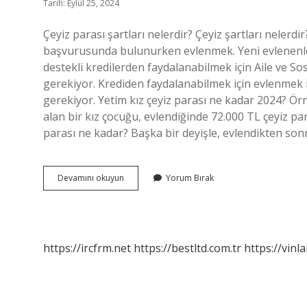
Tarih: Eylül 25, 2024
Çeyiz parası şartları nelerdir? Çeyiz şartları nelerdir?
başvurusunda bulunurken evlenmek. Yeni evlenenlere 
destekli kredilerden faydalanabilmek için Aile ve Sos
gerekiyor. Krediden faydalanabilmek için evlenmek is
gerekiyor. Yetim kız çeyiz parası ne kadar 2024? Ör
alan bir kız çocuğu, evlendiğinde 72.000 TL çeyiz par
parası ne kadar? Başka bir deyişle, evlendikten son
Çeyiz
Devamını okuyun
Yorum Bırak
Parası
Almak
Için
Yaş
Sınırı
https://ircfrm.net
https://bestltd.com.tr
https://vinl
Var
Mı