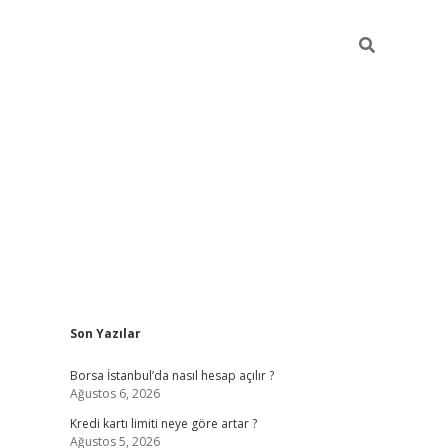
Sidebar
Son Yazılar
tulipbet giriş adresi
ele
Borsa İstanbul’da nasıl hesap açılır ?
Ağustos 6, 2026
Kredi kartı limiti neye göre artar ?
Ağustos 5, 2026