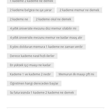
1 kademe 2 kademe ne demek
2 kademe belgesi ne işe yarar
2 kademe memur ne demek
2 kademe ne
2 kademe okul ne demek
4 yıllık üniversite mezunu düz memur olabilir mi
4 yıllık üniversite mezunu memur ne kadar maaş alır
8 yılını dolduran memura 1 kademe ne zaman verilir
Derece kademe nasıl hızlı ilerler
En yüksek işçi maaşı ne kadar
Kademe 1 ve kademe 2 nedir
Memurun ilk maaşı çift mi
Öğretmen hangi dereceden başlar
Su faturasında 1 kademe 2 kademe ne demek