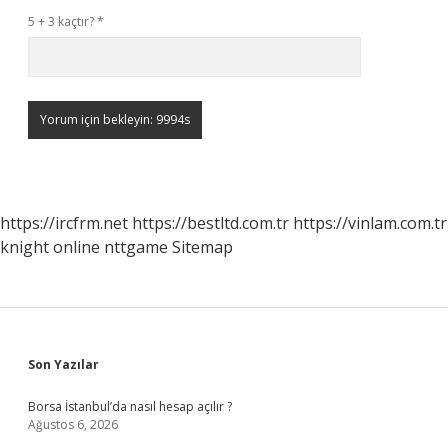
5 + 3 kaçtır?
*
https://ircfrm.net
https://bestltd.com.tr
https://vinlam.com.tr
knight online
nttgame
Sitemap
Sidebar
Son Yazılar
Borsa İstanbul’da nasıl hesap açılır ?
Ağustos 6, 2026