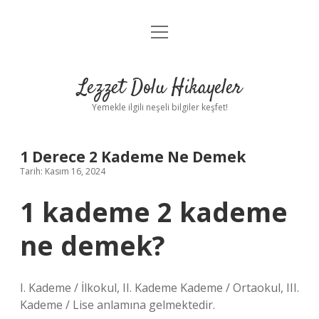
menüyü
Anasayfa
aç
Gizlilik Politikası
Lezzet Dolu Hikayeler
Yasal Uyarı
Yemekle ilgili neşeli bilgiler keşfet!
Hakkımızda
1 Derece 2 Kademe Ne Demek
Tarih: Kasım 16, 2024
1 kademe 2 kademe
ne demek?
I. Kademe / İlkokul, II. Kademe Kademe / Ortaokul, III.
Kademe / Lise anlamına gelmektedir.