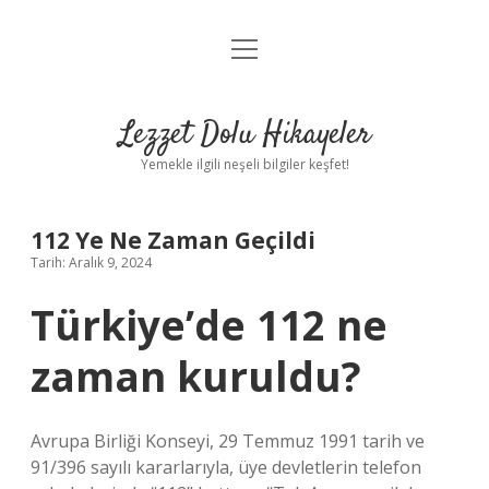
menüyü
Anasayfa
aç
Gizlilik Politikası
Lezzet Dolu Hikayeler
Yasal Uyarı
Yemekle ilgili neşeli bilgiler keşfet!
Hakkımızda
112 Ye Ne Zaman Geçildi
Tarih: Aralık 9, 2024
Türkiye’de 112 ne
zaman kuruldu?
Avrupa Birliği Konseyi, 29 Temmuz 1991 tarih ve
91/396 sayılı kararlarıyla, üye devletlerin telefon