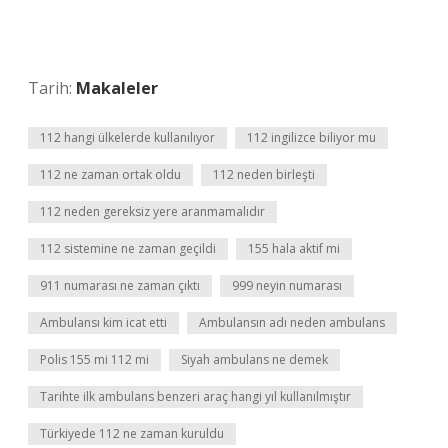
Tarih:
Makaleler
112 hangi ülkelerde kullanılıyor
112 ingilizce biliyor mu
112 ne zaman ortak oldu
112 neden birleşti
112 neden gereksiz yere aranmamalıdır
112 sistemine ne zaman geçildi
155 hala aktif mi
911 numarası ne zaman çıktı
999 neyin numarası
Ambulansı kim icat etti
Ambulansın adı neden ambulans
Polis 155 mi 112 mi
Siyah ambulans ne demek
Tarihte ilk ambulans benzeri araç hangi yıl kullanılmıştır
Türkiyede 112 ne zaman kuruldu