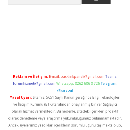
t.net
Reklam ve İletişim:
E-mail:
backlinkpaneli@gmail.com
Teams:
forumhizmeti@gmail.com
Whatsapp: 0262 606 0 726
Telegram:
@karabul
Yasal Uyarı:
Sitemiz, 5651 Sayılı Kanun gereğince Bilgi Teknolojileri
ve İletişim Kurumu (BTK) tarafından onaylanmış bir Yer Sağlayıcı
olarak hizmet vermektedir. Bu nedenle, sitedeki içerikleri proaktif
olarak denetleme veya araştırma yükümlülüğümüz bulunmamaktadır.
Ancak, üyelerimiz yazdıkları içeriklerin sorumluluğunu taşımakta olup,