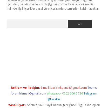
içerikleri,
backlinkpanelicomtr@gmail.com
adresine bildirmeniz
halinde, ilgili içerikler yasal süre içerisinde sitemizden kaldırılacaktır.
Arama
net
Reklam ve İletişim:
E-mail:
backlinkpaneli@gmail.com
Teams:
forumhizmeti@gmail.com
Whatsapp: 0262 606 0 726
Telegram:
@karabul
Yasal Uyarı:
Sitemiz, 5651 Sayılı Kanun gereğince Bilgi Teknolojileri