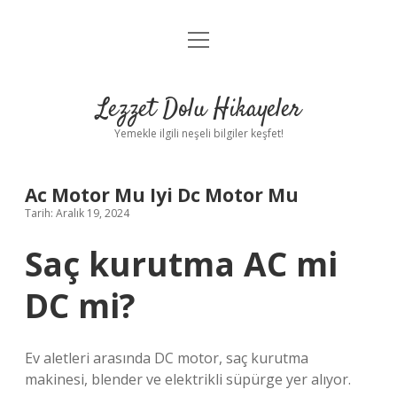
menüyü
Anasayfa
aç
Gizlilik Politikası
Lezzet Dolu Hikayeler
Yasal Uyarı
Yemekle ilgili neşeli bilgiler keşfet!
Hakkımızda
Ac Motor Mu Iyi Dc Motor Mu
Tarih: Aralık 19, 2024
Saç kurutma AC mi
DC mi?
Ev aletleri arasında DC motor, saç kurutma
makinesi, blender ve elektrikli süpürge yer alıyor.