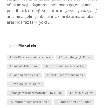
AC akım sağladığımızda, bobinden geçen akımın
pozitif tork ürettiği ve motorun çalışmaya başladığı
anlamına gelir, çünkü alan akımı ile armatür akımı
arasında faz farkı yoktur.
Tarih:
Makaleler
AC ile DC arasındaki fark nedir
AC mi daha güçlü DC mi
AC mi tehlikeli DC mi
AC motor neden tercih edilir
AC neden tercih edilir
AC ve DC motor farkı nedir
Buzdolabı AC mi DC mı
Çamaşır makinesi motoru AC mi DC mi
DC mi hızlı AC mi
DC motor neden tercih edilir
DC motor ömrü ne kadar