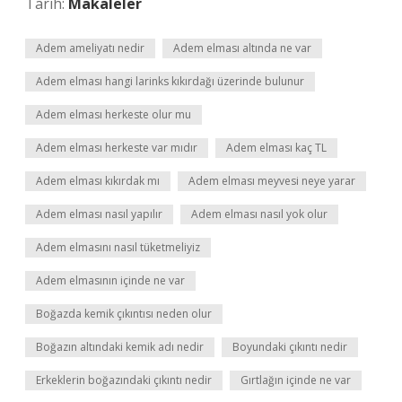
Tarih:
Makaleler
Adem ameliyatı nedir
Adem elması altında ne var
Adem elması hangi larinks kıkırdağı üzerinde bulunur
Adem elması herkeste olur mu
Adem elması herkeste var mıdır
Adem elması kaç TL
Adem elması kıkırdak mı
Adem elması meyvesi neye yarar
Adem elması nasıl yapılır
Adem elması nasıl yok olur
Adem elmasını nasıl tüketmeliyiz
Adem elmasının içinde ne var
Boğazda kemik çıkıntısı neden olur
Boğazın altındaki kemik adı nedir
Boyundaki çıkıntı nedir
Erkeklerin boğazındaki çıkıntı nedir
Gırtlağın içinde ne var