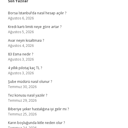
Sidebar
Son Yazılar
Borsa İstanbul’da nasıl hesap açılır ?
Ağustos 6, 2026
Kredi kartı limiti neye göre artar ?
Ağustos 5, 2026
Avar neyin kısaltması ?
Ağustos 4, 2026
83 Esma nedir ?
Ağustos 3, 2026
4 yıllık pilotaj kaç TL ?
Ağustos 3, 2026
Şube müdürü nasıl olunur ?
Temmuz 30, 2026
Tez konusu nasıl yazılır ?
Temmuz 29, 2026
Biberiye şeker hastalığına iyi gelir mi ?
Temmuz 25, 2026
Karın boşluğunda kitle neden olur ?
Temmuz 24, 2026