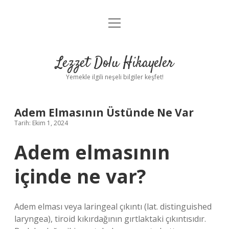
menüyü
Anasayfa
aç
Gizlilik Politikası
Lezzet Dolu Hikayeler
Yasal Uyarı
Yemekle ilgili neşeli bilgiler keşfet!
Hakkımızda
Adem Elmasının Üstünde Ne Var
Tarih: Ekim 1, 2024
Adem elmasının
içinde ne var?
Adem elması veya laringeal çıkıntı (lat. distinguished
laryngea), tiroid kıkırdağının gırtlaktaki çıkıntısıdır.