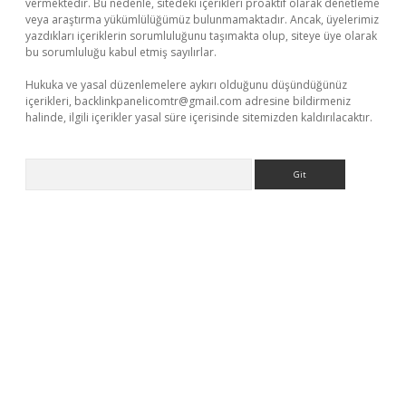
vermektedir. Bu nedenle, sitedeki içerikleri proaktif olarak denetleme
veya araştırma yükümlülüğümüz bulunmamaktadır. Ancak, üyelerimiz
yazdıkları içeriklerin sorumluluğunu taşımakta olup, siteye üye olarak
bu sorumluluğu kabul etmiş sayılırlar.
Hukuka ve yasal düzenlemelere aykırı olduğunu düşündüğünüz
içerikleri,
backlinkpanelicomtr@gmail.com
adresine bildirmeniz
halinde, ilgili içerikler yasal süre içerisinde sitemizden kaldırılacaktır.
Arama
tt.net