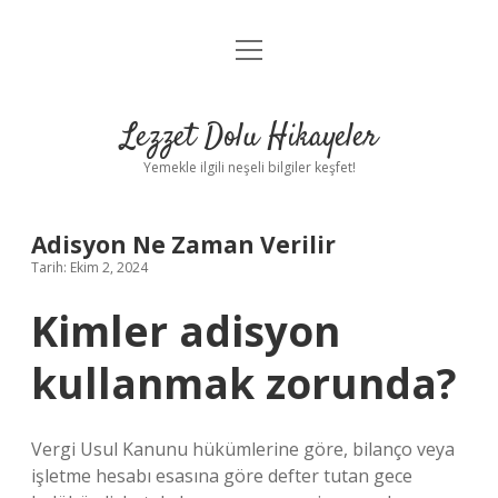
menüyü
Anasayfa
aç
Gizlilik Politikası
Lezzet Dolu Hikayeler
Yasal Uyarı
Yemekle ilgili neşeli bilgiler keşfet!
Hakkımızda
Adisyon Ne Zaman Verilir
Tarih: Ekim 2, 2024
Kimler adisyon
kullanmak zorunda?
Vergi Usul Kanunu hükümlerine göre, bilanço veya
işletme hesabı esasına göre defter tutan gece