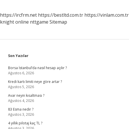
https://ircfrm.net
https://bestltd.com.tr
https://vinlam.com.tr
knight online
nttgame
Sitemap
Sidebar
Son Yazılar
Borsa İstanbul’da nasıl hesap açılır ?
Ağustos 6, 2026
Kredi kartı limiti neye göre artar ?
Ağustos 5, 2026
Avar neyin kısaltması ?
Ağustos 4, 2026
83 Esma nedir ?
Ağustos 3, 2026
4 yıllık pilotaj kaç TL ?
Ağustos 3, 2026