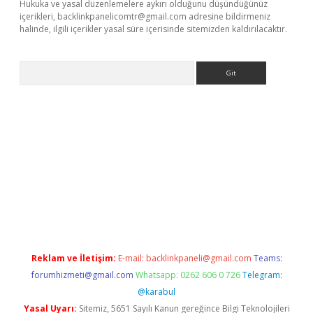
Hukuka ve yasal düzenlemelere aykırı olduğunu düşündüğünüz
içerikleri,
backlinkpanelicomtr@gmail.com
adresine bildirmeniz
halinde, ilgili içerikler yasal süre içerisinde sitemizden kaldırılacaktır.
Arama
i
elexbett.net
Reklam ve İletişim:
E-mail:
backlinkpaneli@gmail.com
Teams:
forumhizmeti@gmail.com
Whatsapp: 0262 606 0 726
Telegram:
@karabul
Yasal Uyarı:
Sitemiz, 5651 Sayılı Kanun gereğince Bilgi Teknolojileri