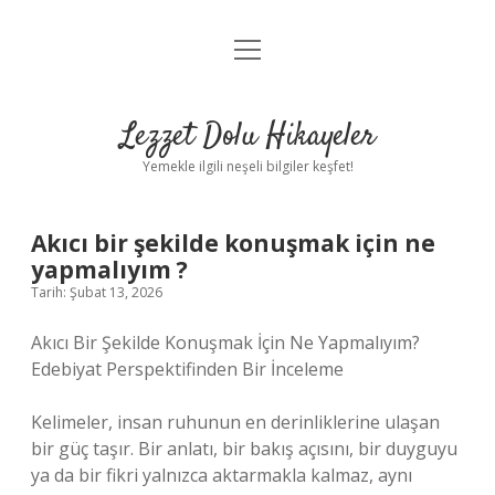
menüyü
Anasayfa
aç
Gizlilik Politikası
Lezzet Dolu Hikayeler
Yasal Uyarı
Yemekle ilgili neşeli bilgiler keşfet!
Hakkımızda
Akıcı bir şekilde konuşmak için ne
yapmalıyım ?
Tarih: Şubat 13, 2026
Akıcı Bir Şekilde Konuşmak İçin Ne Yapmalıyım?
Edebiyat Perspektifinden Bir İnceleme
Kelimeler, insan ruhunun en derinliklerine ulaşan
bir güç taşır. Bir anlatı, bir bakış açısını, bir duyguyu
ya da bir fikri yalnızca aktarmakla kalmaz, aynı