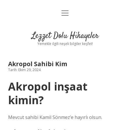
menüyü
Anasayfa
aç
Gizlilik Politikası
Lezzet Dolu Hikayeler
Yasal Uyarı
Yemekle ilgili neşeli bilgiler keşfet!
Hakkımızda
Akropol Sahibi Kim
Tarih: Ekim 29, 2024
Akropol inşaat
kimin?
Mevcut sahibi Kamil Sönmez’e hayırlı olsun.