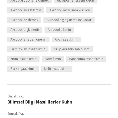
Akro Akropolis ne demek
Akropol hangi şehirdedir
Akropol inşaat kimin
Akropol kaç yılında kuruldu
Akropol ne demek
Akropolis giriş ücreti ne kadar
Akropolis içki nedir
Akropolis kimin
Akropolis neden önemli
Arc İnşaat kimin
Demirbilek İnşaat kimin
Grup Auranın sahibi kim
Nom inşaat kimin
Nom kimin
Panaroma İnşaat kimin
Park inşaat kimin
Ünlü inşaat kimin
Önceki Yazı
Bilimsel Bilgi Nasıl Ilerler Kuhn
Sonraki Yazı