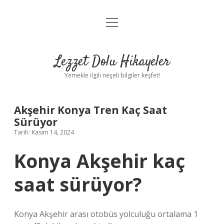
menüyü
Anasayfa
aç
Gizlilik Politikası
Lezzet Dolu Hikayeler
Yasal Uyarı
Yemekle ilgili neşeli bilgiler keşfet!
Hakkımızda
Akşehir Konya Tren Kaç Saat
Sürüyor
Tarih: Kasım 14, 2024
Konya Akşehir kaç
saat sürüyor?
Konya Akşehir arası otobüs yolculuğu ortalama 1