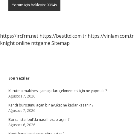
https://ircfrm.net
https://bestltd.com.tr
https://vinlam.com.tr
knight online
nttgame
Sitemap
Sidebar
Son Yazılar
Kurutma makinesi çamaşırları çekmemesi için ne yapmalı ?
Ağustos 7, 2026
Kendi bürosunu açan bir avukat ne kadar kazanır ?
Ağustos 7, 2026
Borsa İstanbul’da nasıl hesap açılır ?
Ağustos 6, 2026
Kredi kartı limiti neye göre artar ?