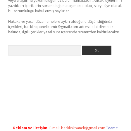
veya araştırma yükümlülüğümüz bulunmamaktadır. Ancak, üyelerimiz
yazdıkları içeriklerin sorumluluğunu taşımakta olup, siteye üye olarak
bu sorumluluğu kabul etmiş sayılırlar.
Hukuka ve yasal düzenlemelere aykırı olduğunu düşündüğünüz
içerikleri,
backlinkpanelicomtr@gmail.com
adresine bildirmeniz
halinde, ilgili içerikler yasal süre içerisinde sitemizden kaldırılacaktır.
Arama
bett.net
Reklam ve İletişim:
E-mail:
backlinkpaneli@gmail.com
Teams: