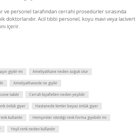
rlar ve personel tarafından cerrahi prosedürler sırasında
nik doktorlarıdır. Acil tıbbi personel, koyu mavi veya lacivert
ı içerir.
ırı giyilir mi
Ameliyathane neden soğuk olur
ir
Ameliyathanede ne giyilir
one takılır
Cerrah kıyafetleri neden yeşildir
nk önlük giyer
Hastanede kimler beyaz önlük giyer
nk kullanılır
Hemşireler istediği renk forma giyebilir mi
r
Yeşil renk neden kullanılır