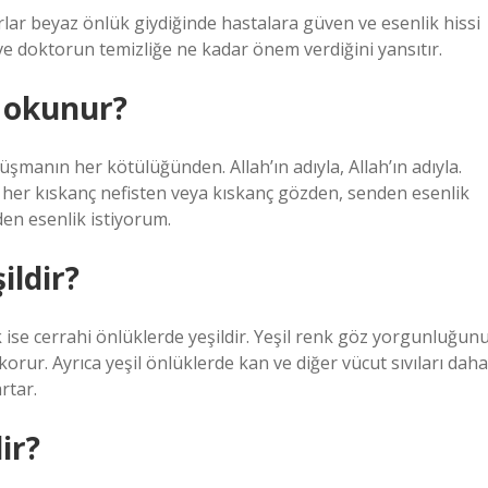
torlar beyaz önlük giydiğinde hastalara güven ve esenlik hissi
 ve doktorun temizliğe ne kadar önem verdiğini yansıtır.
 okunur?
üşmanın her kötülüğünden. Allah’ın adıyla, Allah’ın adıyla.
n, her kıskanç nefisten veya kıskanç gözden, senden esenlik
nden esenlik istiyorum.
ildir?
nk ise cerrahi önlüklerde yeşildir. Yeşil renk göz yorgunluğun
korur. Ayrıca yeşil önlüklerde kan ve diğer vücut sıvıları daha
rtar.
ir?