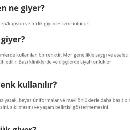
n ne giyer?
kep/kapşon ve terlik giyilmesi zorunludur.
giyer?
lerde kullanılan bir renktir. Mor genellikle saygı ve asaleti
 edilir. Bazı kliniklerde ve dişçilerde siyah önlükler
nk kullanılır?
z yatak, beyaz üniformalar ve mavi önlüklerle daha basit bi
sini, sıkılmasını ve yaşam belirtisi göstermemesini
ük giyer?