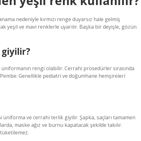
n yeşil renk kullanılır?
. Kanama nedeniyle kırmızı renge duyarsız hale gelmiş
rak yeşil ve mavi renklerle uyarılır. Başka bir deyişle, gözün
iyilir?
n üniformanın rengi olabilir. Cerrahi prosedürler sırasında
. Pembe: Genellikle pediatri ve doğumhane hemşireleri
i üniforma ve cerrahi terlik giyilir. Şapka, saçları tamamen
anlarda, maske ağız ve burnu kapatacak şekilde takılır.
 tüketilemez.