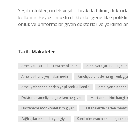
Yeşil önlükler, ördek yeşili olarak da bilinir, dokto
kullanılır. Beyaz önlüklü doktorlar genellikle polikli
önlük ve üniformalar giyen doktorlar ve yardımcıların
Tarih:
Makaleler
Ameliyata giren hastaya ne okunur
Ameliyata girerken iç çamaş
Ameliyathane yeşil alan nedir
Ameliyathanede hangi renk giyil
Ameliyathanede neden yeşil renk kullanılır
Ameliyatta neden b
Doktorlar ameliyata girerken ne giyer
Hastanede kim hangi re
Hastanede mor kıyafet kim giyer
Hastanelerde neden beyaz re
Sağlıkçılar neden beyaz giyer
Steril olmayan alan hangi renkti