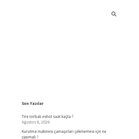
Sidebar
Son Yazılar
tulipbet giriş adresi
elexbett.ne
Tire torbalı eshot saat kaçta ?
Ağustos 8, 2026
Kurutma makinesi çamaşırları çekmemesi için ne
yapmalı ?