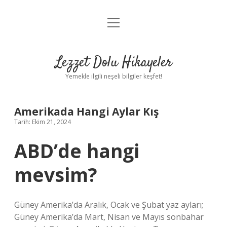
menüyü
Anasayfa
aç
Gizlilik Politikası
Lezzet Dolu Hikayeler
Yasal Uyarı
Yemekle ilgili neşeli bilgiler keşfet!
Hakkımızda
Amerikada Hangi Aylar Kış
Tarih: Ekim 21, 2024
ABD’de hangi
mevsim?
Güney Amerika’da Aralık, Ocak ve Şubat yaz ayları;
Güney Amerika’da Mart, Nisan ve Mayıs sonbahar