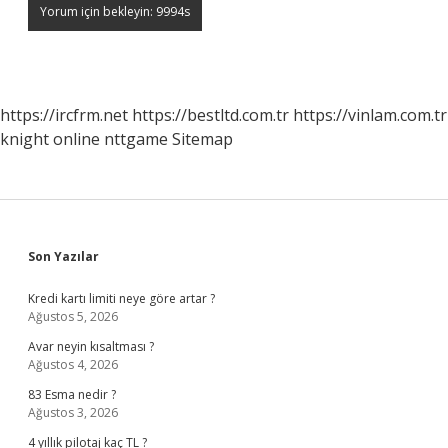
https://ircfrm.net
https://bestltd.com.tr
https://vinlam.com.tr
knight online
nttgame
Sitemap
Sidebar
Son Yazılar
Kredi kartı limiti neye göre artar ?
Ağustos 5, 2026
Avar neyin kısaltması ?
Ağustos 4, 2026
83 Esma nedir ?
Ağustos 3, 2026
4 yıllık pilotaj kaç TL ?