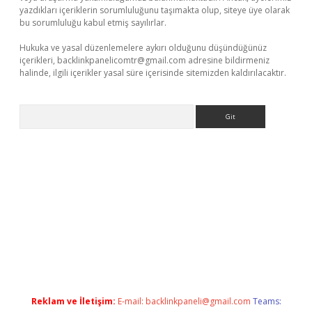
yazdıkları içeriklerin sorumluluğunu taşımakta olup, siteye üye olarak
bu sorumluluğu kabul etmiş sayılırlar.
Hukuka ve yasal düzenlemelere aykırı olduğunu düşündüğünüz
içerikleri,
backlinkpanelicomtr@gmail.com
adresine bildirmeniz
halinde, ilgili içerikler yasal süre içerisinde sitemizden kaldırılacaktır.
Arama
t.net
Reklam ve İletişim:
E-mail:
backlinkpaneli@gmail.com
Teams: