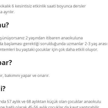
ikalık 6 kesintisiz etkinlik saati boyunca dersler
 ayrılır.
mu?
şünüyorsanız 2 yaşından itibaren anaokuluna
da başlaması gerektiği sorulduğunda uzmanlar 2-3 yaş arası
ntemleri bu yaştaki çocuklar için çok daha etkili oluyor.
par?
ır, bakımını yapar ve onarır.
i?
ında 57 aylık ve 68 aylıktan küçük olan çocuklar anaokulu
ne bağlı olarak 45-56 aylık çocuklar da kayıt yaptırabilir.