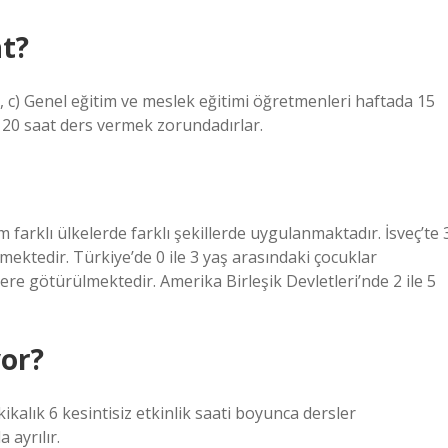
at?
, c) Genel eğitim ve meslek eğitimi öğretmenleri haftada 15
 20 saat ders vermek zorundadırlar.
arklı ülkelerde farklı şekillerde uygulanmaktadır. İsveç’te 
ektedir. Türkiye’de 0 ile 3 yaş arasındaki çocuklar
lere götürülmektedir. Amerika Birleşik Devletleri’nde 2 ile 5
yor?
ikalık 6 kesintisiz etkinlik saati boyunca dersler
 ayrılır.