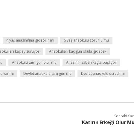
4 yaş anasınıfına gidebilir mi
6 yaş anaokulu zorunlu mu
aokulları kaç ay sürüyor
Anaokulları kaç gün okula gidecek
mü
Anaokulu tam gün olur mu
Anasınıfı sabah kaçta başlıyor
u var mı
Devlet anaokulu tam gün mü
Devlet anaokulu ücretli mi
Sonraki Yaz
Katırın Erkeği Olur M