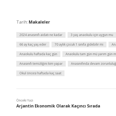
Tarih:
Makaleler
2024 anasınıfı aidatı ne kadar
3 yaş anaokulu için uygun mu
66 ay kaç yaş eder
70 aylık çocuk 1 sınıfa gidebilir mi
An
Anaokulu haftada kaç gün
Anaokulu tam gün mü yarım gün 
Anasınıfı temizliğini kim yapar
Anasınıfında devam zorunluluğ
Okul öncesi haftada kaç saat
Önceki Yazı
Arjantin Ekonomik Olarak Kaçıncı Sırada