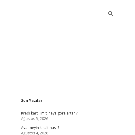
Sidebar
Son Yazılar
tulipbet giriş adresi
elexbett.n
Kredi kartı limiti neye göre artar ?
Ağustos 5, 2026
Avar neyin kısaltması ?
Ağustos 4, 2026