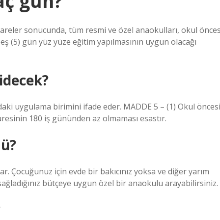
aç gün?
tişareler sonucunda, tüm resmi ve özel anaokulları, okul önces
beş (5) gün yüz yüze eğitim yapılmasının uygun olacağı
idecek?
daki uygulama birimini ifade eder. MADDE 5 – (1) Okul önces
üresinin 180 iş gününden az olmaması esastır.
mü?
. Çocuğunuz için evde bir bakıcınız yoksa ve diğer yarım
sağladığınız bütçeye uygun özel bir anaokulu arayabilirsiniz.
?