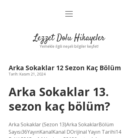
menüyü
Anasayfa
aç
Gizlilik Politikası
Lezzet Dolu Hikayeler
Yasal Uyarı
Yemekle ilgili neşeli bilgiler keşfet!
Hakkımızda
Arka Sokaklar 12 Sezon Kaç Bölüm
Tarih: Kasım 21, 2024
Arka Sokaklar 13.
sezon kaç bölüm?
Arka Sokaklar (Sezon 13)Arka SokaklarBölüm
Sayısı36YayınKanalKanal DOrijinal Yayın Tarihi14