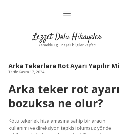
menüyü
Anasayfa
aç
Gizlilik Politikası
Lezzet Dolu Hikayeler
Yasal Uyarı
Yemekle ilgili neşeli bilgiler keşfet!
Hakkımızda
Arka Tekerlere Rot Ayarı Yapılır Mi
Tarih: Kasım 17, 2024
Arka teker rot ayarı
bozuksa ne olur?
Kötü tekerlek hizalamasına sahip bir aracın
kullanımı ve direksiyon tepkisi olumsuz yönde