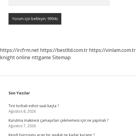
https://ircfrm.net
https://bestltd.com.tr
https://vinlam.com.tr
knight online
nttgame
Sitemap
Sidebar
Son Yazılar
Tire torbalı eshot saat kaçta ?
Ağustos 8, 2026
Kurutma makinesi çamaşırları çekmemesi için ne yapmalı ?
Ağustos 7, 2026
Kendi bürosunu açan bir avukat ne kadar kazanır ?