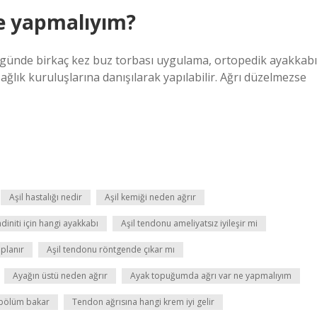
e yapmalıyım?
nde birkaç kez buz torbası uygulama, ortopedik ayakkabı
 sağlık kuruluşlarına danışılarak yapılabilir. Ağrı düzelmezse
Aşil hastalığı nedir
Aşil kemiği neden ağrır
ndiniti için hangi ayakkabı
Aşil tendonu ameliyatsız iyileşir mi
aplanır
Aşil tendonu röntgende çıkar mı
Ayağın üstü neden ağrır
Ayak topuğumda ağrı var ne yapmalıyım
i bölüm bakar
Tendon ağrısına hangi krem iyi gelir