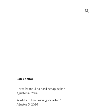
Sidebar
Son Yazılar
tulipbet giriş adresi
elexbett.ne
Borsa İstanbul’da nasıl hesap açılır ?
Ağustos 6, 2026
Kredi kartı limiti neye göre artar ?
Ağustos 5, 2026