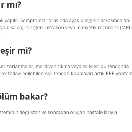
ar mı?
ak yapılır. Semptomlar arasında ayak bileğinin arkasında ani
ile yapılsa da, röntgen, ultrason veya manyetik rezonans (MRI)
.
leşir mi?
 aşırı zorlanmalar, merdiven çıkma veya ev işleri bu tendonda
arak tedavi edilebilen Aşil tendon kopmaları artık PRP yöntem
bölüm bakar?
isteminin doğuştan ve sonradan oluşan hastalıklarıyla