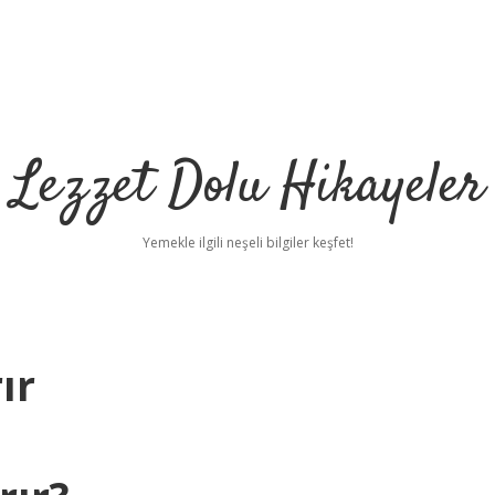
Lezzet Dolu Hikayeler
Yemekle ilgili neşeli bilgiler keşfet!
ır