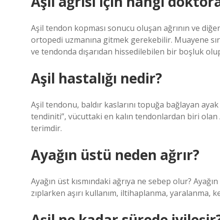
Aşil ağrısı için hangi doktora
Aşil tendon kopması sonucu oluşan ağrının ve diğer 
ortopedi uzmanına gitmek gerekebilir. Muayene sıra
ve tendonda dışarıdan hissedilebilen bir boşluk olup
Aşil hastalığı nedir?
Aşil tendonu, baldır kaslarını topuğa bağlayan ayak
tendiniti”, vücuttaki en kalın tendonlardan biri ola
terimdir.
Ayağın üstü neden ağrır?
Ayağın üst kısmındaki ağrıya ne sebep olur? Ayağın
zıplarken aşırı kullanım, iltihaplanma, yaralanma, k
Aşil ne kadar sürede iyileşir