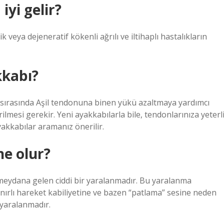
yi gelir?
 veya dejeneratif kökenli ağrılı ve iltihaplı hastalıkların
kkabı?
sırasında Aşil tendonuna binen yükü azaltmaya yardımcı
rilmesi gerekir. Yeni ayakkabılarla bile, tendonlarınıza yeterl
ayakkabılar aramanız önerilir.
ne olur?
 meydana gelen ciddi bir yaralanmadır. Bu yaralanma
sınırlı hareket kabiliyetine ve bazen “patlama” sesine neden
 yaralanmadır.