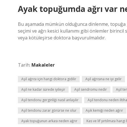
Ayak topuğumda ağrı var n
Bu aşamada mümkün olduğunca dinlenme, topuğa gü
seçimi ve ağrı kesici kullanımı gibi önlemler birincil
veya kötüleşirse doktora başvurulmalıdır.
Tarih:
Makaleler
Aşil ağrısı için hangi doktora gidilir
Aşil ağrısına ne iyi gelir
Aşil ne kadar sürede iyileşir
Aşil sendromu nedir
Aşil te
Aşil tendonu gerginliği nasıl anlaşılır
Aşil tendonu neden iltih
Aşil tendonu zarar görürse ne olur
Aşık kemiği neden ağrır
Ayak topuğunun arkası neden ağrır
Kas ve lif yırtılması hang