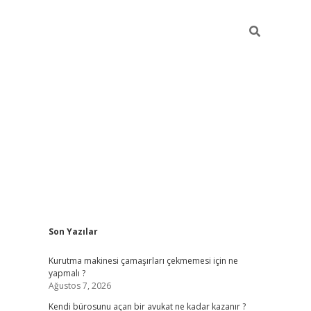
Sidebar
Son Yazılar
tulipbet giriş adresi
elexbett.ne
Kurutma makinesi çamaşırları çekmemesi için ne
yapmalı ?
Ağustos 7, 2026
Kendi bürosunu açan bir avukat ne kadar kazanır ?