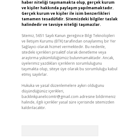
haber niteliği taşımamakta olup, gerçek kurum
ve kişiler hakkında paylaşım yapılmamaktadır.
Gerçek kurum ve kişiler ile isim benzerlikleri
tamamen tesadüfidir. Sitemizdeki bilgiler taslak
halindedir ve tavsiye niteliği taşımazlar.
Sitemiz, 5651 Sayılı Kanun gereğince Bilgi Teknolojileri
ve İletişim Kurumu (BTK) tarafından onaylanmış bir Yer
Sağlayıcı olarak hizmet vermektedir. Bu nedenle,
sitedeki içerikleri proaktif olarak denetleme veya
araştırma yükümlülüğümüz bulunmamaktadır. Ancak,
üyelerimiz yazdıkları içeriklerin sorumluluğunu
taşımakta olup, siteye üye olarak bu sorumluluğu kabul
etmiş sayılırlar.
Hukuka ve yasal düzenlemelere aykırı olduğunu
düşündüğünüz içerikleri,
backlinkpanelicomtr@gmail.com
adresine bildirmeniz
halinde, ilgili içerikler yasal süre içerisinde sitemizden
kaldırılacaktır.
Arama