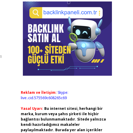
ı
Reklam ve İletişim:
Skype:
live:.cid.575569c608265c69
Yasal Uyarı:
Bu internet sitesi, herhangi bir
marka, kurum veya şahıs şirketi ile hiçbir
bağlantısı bulunmamaktadır. Sitede yalnızca
kendi hazırladığımız makaleler
paylaşılmaktadır. Burada yer alan içerikler