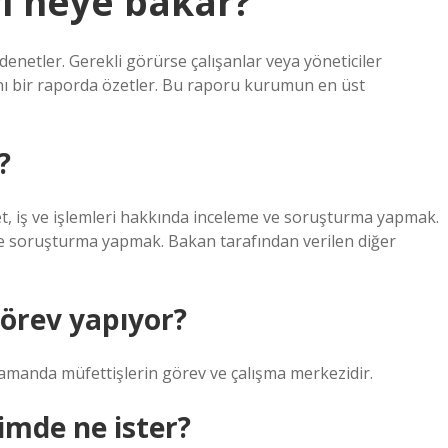
ri neye bakar?
denetler. Gerekli görürse çalışanlar veya yöneticiler
ı bir raporda özetler. Bu raporu kurumun en üst
?
et, iş ve işlemleri hakkında inceleme ve soruşturma yapmak.
e soruşturma yapmak. Bakan tarafından verilen diğer
görev yapıyor?
amanda müfettişlerin görev ve çalışma merkezidir.
imde ne ister?