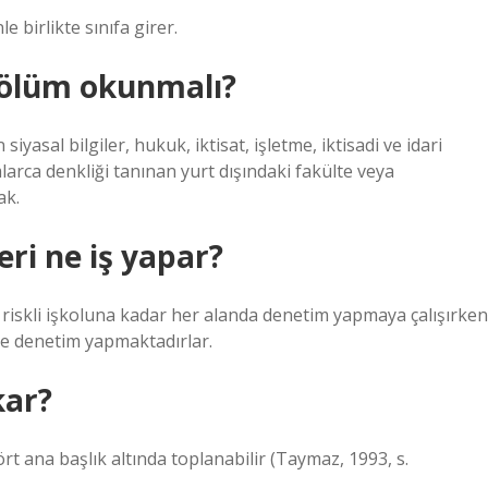
 birlikte sınıfa girer.
bölüm okunmalı?
 siyasal bilgiler, hukuk, iktisat, işletme, iktisadi ve idari
larca denkliği tanınan yurt dışındaki fakülte veya
ak.
ri ne iş yapar?
k riskli işkoluna kadar her alanda denetim yapmaya çalışırken
de denetim yapmaktadırlar.
kar?
rt ana başlık altında toplanabilir (Taymaz, 1993, s.