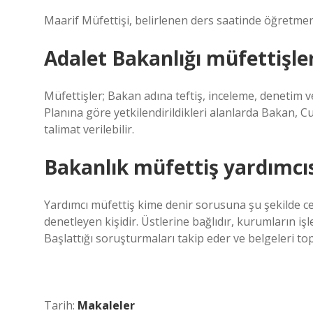
Maarif Müfettişi, belirlenen ders saatinde öğretmenle
Adalet Bakanlığı müfettişler
Müfettişler; Bakan adına teftiş, inceleme, denetim v
Planına göre yetkilendirildikleri alanlarda Bakan,
talimat verilebilir.
Bakanlık müfettiş yardımcıs
Yardımcı müfettiş kime denir sorusuna şu şekilde cev
denetleyen kişidir. Üstlerine bağlıdır, kurumların iş
Başlattığı soruşturmaları takip eder ve belgeleri top
Tarih:
Makaleler