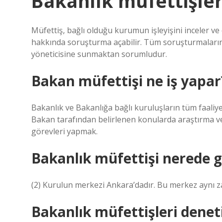
Bakanlık müfettişle
Müfettiş, bağlı olduğu kurumun işleyişini inceler ve 
hakkında soruşturma açabilir. Tüm soruşturmaların
yöneticisine sunmaktan sorumludur.
Bakan müfettişi ne iş yapar
Bakanlık ve Bakanlığa bağlı kuruluşların tüm faaliy
Bakan tarafından belirlenen konularda araştırma v
görevleri yapmak.
Bakanlık müfettişi nerede 
(2) Kurulun merkezi Ankara’dadır. Bu merkez aynı z
Bakanlık müfettişleri denet