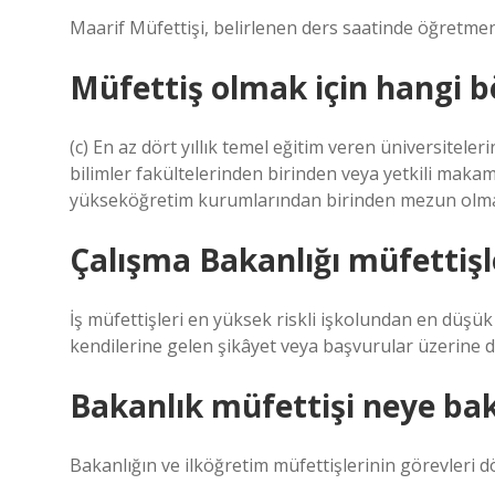
Maarif Müfettişi, belirlenen ders saatinde öğretmenle
Müfettiş olmak için hangi 
(c) En az dört yıllık temel eğitim veren üniversitelerin
bilimler fakültelerinden birinden veya yetkili makam
yükseköğretim kurumlarından birinden mezun olm
Çalışma Bakanlığı müfettişle
İş müfettişleri en yüksek riskli işkolundan en düşü
kendilerine gelen şikâyet veya başvurular üzerine 
Bakanlık müfettişi neye ba
Bakanlığın ve ilköğretim müfettişlerinin görevleri dö