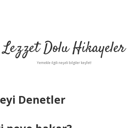
Lezzet Dolu Hikayeler
Yemekle ilgili neşeli bilgiler keşfet!
eyi Denetler