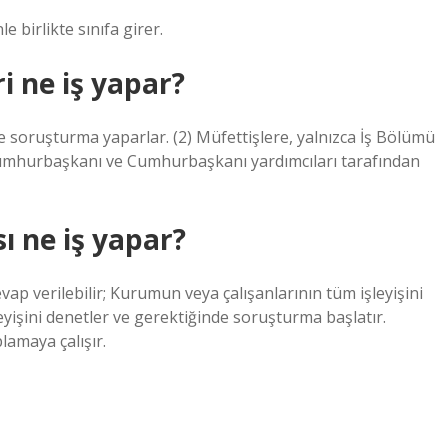
 birlikte sınıfa girer.
i ne iş yapar?
e soruşturma yaparlar. (2) Müfettişlere, yalnızca İş Bölümü
 Cumhurbaşkanı ve Cumhurbaşkanı yardımcıları tarafından
ı ne iş yapar?
ap verilebilir; Kurumun veya çalışanlarının tüm işleyişini
leyişini denetler ve gerektiğinde soruşturma başlatır.
lamaya çalışır.