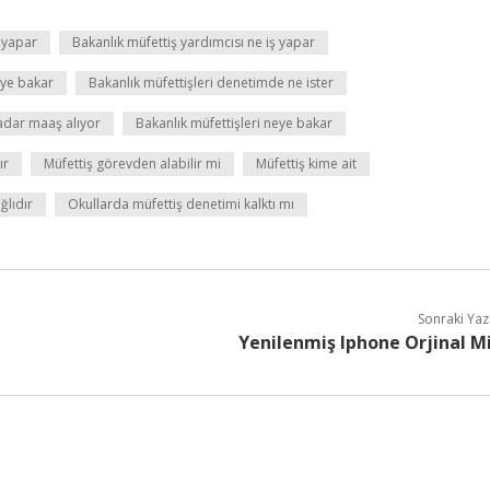
ş yapar
Bakanlık müfettiş yardımcısı ne iş yapar
eye bakar
Bakanlık müfettişleri denetimde ne ister
kadar maaş alıyor
Bakanlık müfettişleri neye bakar
ır
Müfettiş görevden alabilir mi
Müfettiş kime ait
ğlıdır
Okullarda müfettiş denetimi kalktı mı
Sonraki Yaz
Yenilenmiş Iphone Orjinal M