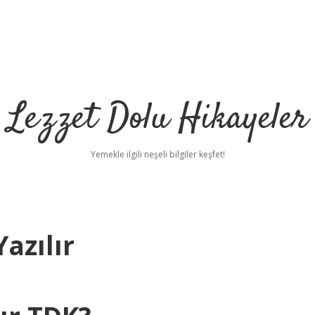
Lezzet Dolu Hikayeler
Yemekle ilgili neşeli bilgiler keşfet!
azılır