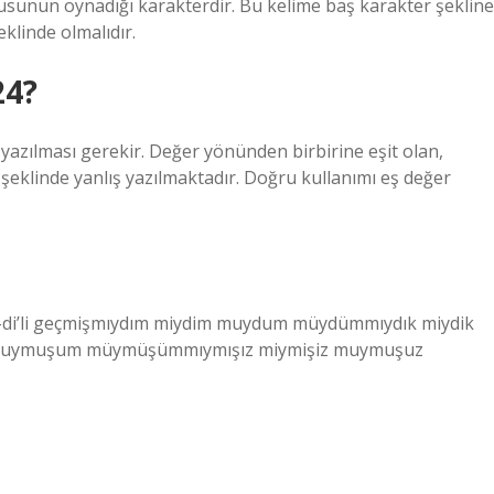
un oynadığı karakterdir. Bu kelime baş karakter şekline
klinde olmalıdır.
24?
 yazılması gerekir. Değer yönünden birbirine eşit olan,
 şeklinde yanlış yazılmaktadır. Doğru kullanımı eş değer
l-di’li geçmişmıydım miydim muydum müydümmıydık miydik
 muymuşum müymüşümmıymışız miymişiz muymuşuz