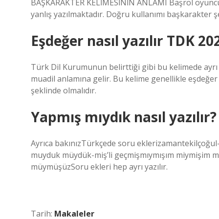
BAŞKARAKTER KELİMESİNİN ANLAMI Başrol oyuncusun
yanlış yazılmaktadır. Doğru kullanımı başkarakter şe
Eşdeğer nasıl yazılır TDK 20
Türk Dil Kurumunun belirttiği gibi bu kelimede ayrı
muadil anlamına gelir. Bu kelime genellikle eşdeğer
şeklinde olmalıdır.
Yapmış mıydık nasıl yazılır?
Ayrıca bakınızTürkçede soru eklerizamantekilçoğu
muyduk müydük-miş’li geçmişmıymışım miymişim
müymüşüzSoru ekleri hep ayrı yazılır.
Tarih:
Makaleler