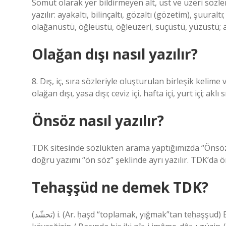
Somut olarak yer bildirmeyen alt, üst ve üzeri sözler
yazılır: ayakaltı, bilinçaltı, gözaltı (gözetim), şuur
olağanüstü, öğleüstü, öğleüzeri, suçüstü, yüzüstü; 
Olağan dışı nasıl yazılır?
8. Dış, iç, sıra sözleriyle oluşturulan birleşik kelime ve
olağan dışı, yasa dışı; ceviz içi, hafta içi, yurt içi; aklı 
Önsöz nasıl yazılır?
TDK sitesinde sözlükten arama yaptığımızda “Önsö
doğru yazımı “ön söz” şeklinde ayrı yazılır. TDK’da 
Tehaşşüd ne demek TDK?
(ﺗﺤﺸّﺪ) i. (Ar. ḥaşd “toplamak, yığmak”tan teḥaşşud) Birikme, yığılma, toplanma: Büyük küçük ne kadar halkı varsa