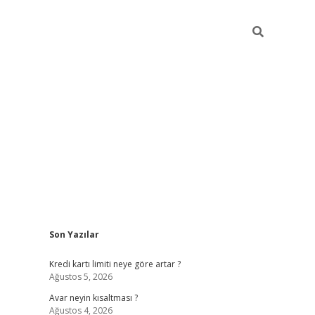
Sidebar
Son Yazılar
tulipbet giriş adresi
elexbett.ne
Kredi kartı limiti neye göre artar ?
Ağustos 5, 2026
Avar neyin kısaltması ?
Ağustos 4, 2026