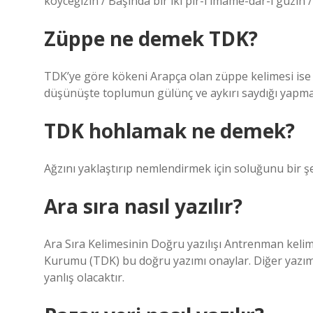
köyceğizin / Başında bir iki pîr-i imâme-dâr-ı güzin / 
Züppe ne demek TDK?
TDK’ye göre kökeni Arapça olan züppe kelimesi ise ş
düşünüşte toplumun gülünç ve aykırı saydığı yapmacık
TDK hohlamak ne demek?
Ağzını yaklaştırıp nemlendirmek için soluğunu bir ş
Ara sıra nasıl yazılır?
Ara Sıra Kelimesinin Doğru yazılışı Antrenman kelimes
Kurumu (TDK) bu doğru yazımı onaylar. Diğer yazım ş
yanlış olacaktır.