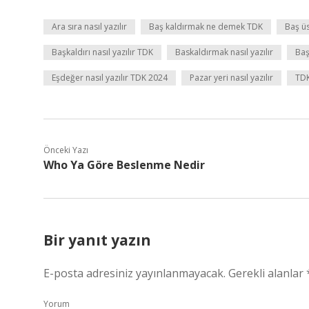
Ara sıra nasıl yazılır
Baş kaldırmak ne demek TDK
Baş üs
Başkaldırı nasıl yazılır TDK
Baskaldırmak nasıl yazılır
Baş
Eşdeğer nasıl yazılır TDK 2024
Pazar yeri nasıl yazılır
TDK
Önceki Yazı
Who Ya Göre Beslenme Nedir
Bir yanıt yazın
E-posta adresiniz yayınlanmayacak.
Gerekli alanlar
Yorum