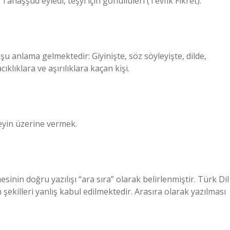
Tahaşşüd eyledi, teşyî için gönüllüleri (Tevfik Fikret).
u anlama gelmektedir: Giyinişte, söz söyleyişte, dilde,
lıklara ve aşırılıklara kaçan kişi.
eyin üzerine vermek.
inin doğru yazılışı “ara sıra” olarak belirlenmiştir. Türk Dil
ekilleri yanlış kabul edilmektedir. Arasıra olarak yazılması