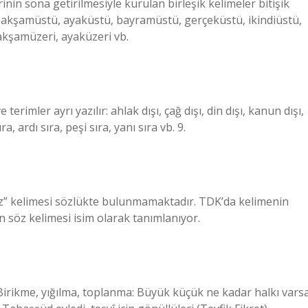
inin sona getirilmesiyle kurulan birleşik kelimeler bitişik
altı; akşamüstü, ayaküstü, bayramüstü, gerçeküstü, ikindiüstü,
akşamüzeri, ayaküzeri vb.
 terimler ayrı yazılır: ahlak dışı, çağ dışı, din dışı, kanun dışı,
sıra, ardı sıra, peşi sıra, yanı sıra vb. 9.
z” kelimesi sözlükte bulunmamaktadır. TDK’da kelimenin
ön söz kelimesi isim olarak tanımlanıyor.