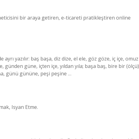
eticisini bir araya getiren, e-ticareti pratikleştiren online
 ayrı yazılır: baş başa, diz dize, el ele, göz göze, iç içe, omuz
 günden güne, içten içe, yıldan yıla; başa baş, bire bir (ölçü)
una, günü gününe, peşi peşine …
mak, Isyan Etme.