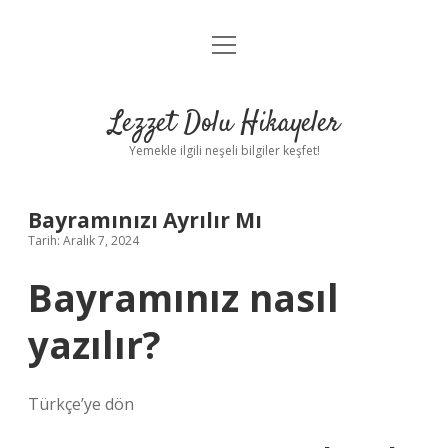
menüyü
Anasayfa
aç
Gizlilik Politikası
Lezzet Dolu Hikayeler
Yasal Uyarı
Yemekle ilgili neşeli bilgiler keşfet!
Hakkımızda
Bayramınızı Ayrılır Mı
Tarih: Aralık 7, 2024
Bayramınız nasıl
yazılır?
Türkçe’ye dön