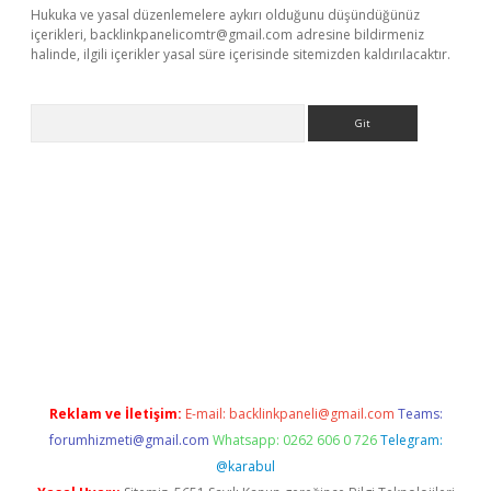
Hukuka ve yasal düzenlemelere aykırı olduğunu düşündüğünüz
içerikleri,
backlinkpanelicomtr@gmail.com
adresine bildirmeniz
halinde, ilgili içerikler yasal süre içerisinde sitemizden kaldırılacaktır.
Arama
xbett.net
Reklam ve İletişim:
E-mail:
backlinkpaneli@gmail.com
Teams:
forumhizmeti@gmail.com
Whatsapp: 0262 606 0 726
Telegram:
@karabul