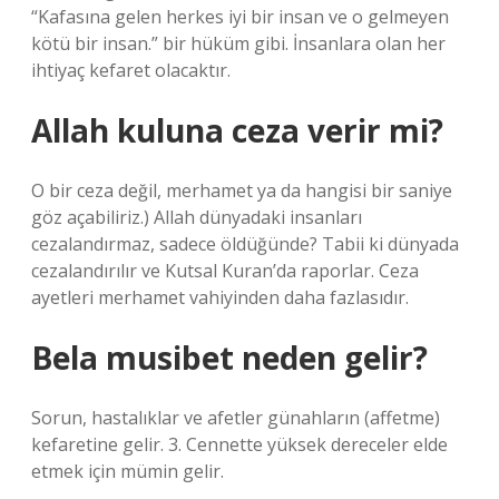
“Kafasına gelen herkes iyi bir insan ve o gelmeyen
kötü bir insan.” bir hüküm gibi. İnsanlara olan her
ihtiyaç kefaret olacaktır.
Allah kuluna ceza verir mi?
O bir ceza değil, merhamet ya da hangisi bir saniye
göz açabiliriz.) Allah dünyadaki insanları
cezalandırmaz, sadece öldüğünde? Tabii ki dünyada
cezalandırılır ve Kutsal Kuran’da raporlar. Ceza
ayetleri merhamet vahiyinden daha fazlasıdır.
Bela musibet neden gelir?
Sorun, hastalıklar ve afetler günahların (affetme)
kefaretine gelir. 3. Cennette yüksek dereceler elde
etmek için mümin gelir.