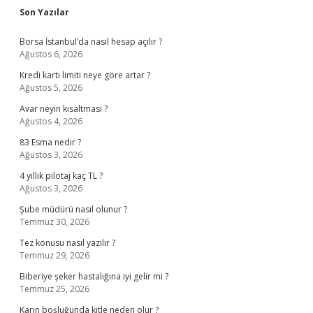
Sidebar
Son Yazılar
Borsa İstanbul’da nasıl hesap açılır ?
Ağustos 6, 2026
Kredi kartı limiti neye göre artar ?
Ağustos 5, 2026
Avar neyin kısaltması ?
Ağustos 4, 2026
83 Esma nedir ?
Ağustos 3, 2026
4 yıllık pilotaj kaç TL ?
Ağustos 3, 2026
Şube müdürü nasıl olunur ?
Temmuz 30, 2026
Tez konusu nasıl yazılır ?
Temmuz 29, 2026
Biberiye şeker hastalığına iyi gelir mi ?
Temmuz 25, 2026
Karın boşluğunda kitle neden olur ?