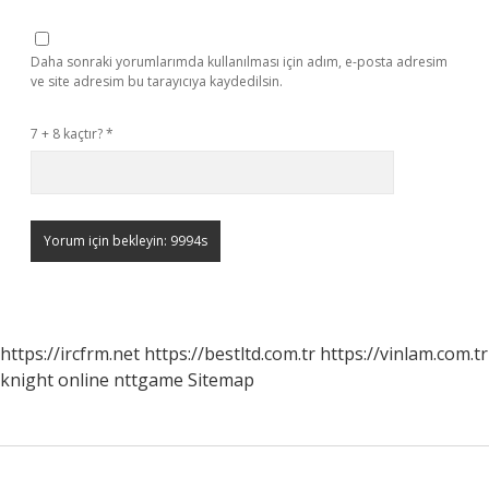
Daha sonraki yorumlarımda kullanılması için adım, e-posta adresim
ve site adresim bu tarayıcıya kaydedilsin.
7 + 8 kaçtır?
*
https://ircfrm.net
https://bestltd.com.tr
https://vinlam.com.tr
knight online
nttgame
Sitemap