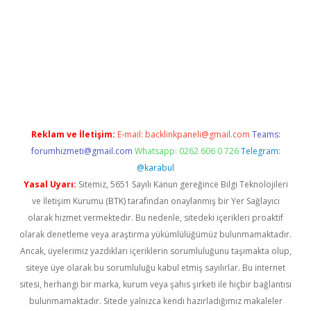
bett.net
Reklam ve İletişim:
E-mail:
backlinkpaneli@gmail.com
Teams:
forumhizmeti@gmail.com
Whatsapp: 0262 606 0 726
Telegram:
@karabul
Yasal Uyarı:
Sitemiz, 5651 Sayılı Kanun gereğince Bilgi Teknolojileri
ve İletişim Kurumu (BTK) tarafından onaylanmış bir Yer Sağlayıcı
olarak hizmet vermektedir. Bu nedenle, sitedeki içerikleri proaktif
olarak denetleme veya araştırma yükümlülüğümüz bulunmamaktadır.
Ancak, üyelerimiz yazdıkları içeriklerin sorumluluğunu taşımakta olup,
siteye üye olarak bu sorumluluğu kabul etmiş sayılırlar. Bu internet
sitesi, herhangi bir marka, kurum veya şahıs şirketi ile hiçbir bağlantısı
bulunmamaktadır. Sitede yalnızca kendi hazırladığımız makaleler