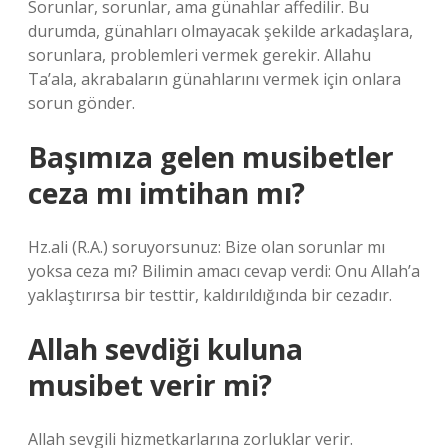
Sorunlar, sorunlar, ama günahlar affedilir. Bu
durumda, günahları olmayacak şekilde arkadaşlara,
sorunlara, problemleri vermek gerekir. Allahu
Ta’ala, akrabaların günahlarını vermek için onlara
sorun gönder.
Başımıza gelen musibetler
ceza mı imtihan mı?
Hz.ali (R.A.) soruyorsunuz: Bize olan sorunlar mı
yoksa ceza mı? Bilimin amacı cevap verdi: Onu Allah’a
yaklaştırırsa bir testtir, kaldırıldığında bir cezadır.
Allah sevdiği kuluna
musibet verir mi?
Allah sevgili hizmetkarlarına zorluklar verir.