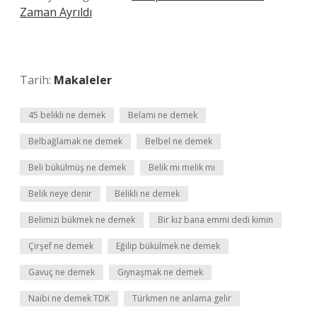
Zaman Ayrıldı
Tarih:
Makaleler
45 belikli ne demek
Belami ne demek
Belbağlamak ne demek
Belbel ne demek
Beli bükülmüş ne demek
Belik mi melik mi
Belik neye denir
Belikli ne demek
Belimizi bükmek ne demek
Bir kız bana emmi dedi kimin
Çirşef ne demek
Eğilip bükülmek ne demek
Gavuç ne demek
Gıynaşmak ne demek
Naibi ne demek TDK
Türkmen ne anlama gelir