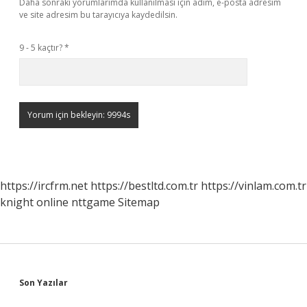
Daha sonraki yorumlarımda kullanılması için adım, e-posta adresim
ve site adresim bu tarayıcıya kaydedilsin.
9 - 5 kaçtır?
*
https://ircfrm.net
https://bestltd.com.tr
https://vinlam.com.tr
knight online
nttgame
Sitemap
Sidebar
Son Yazılar