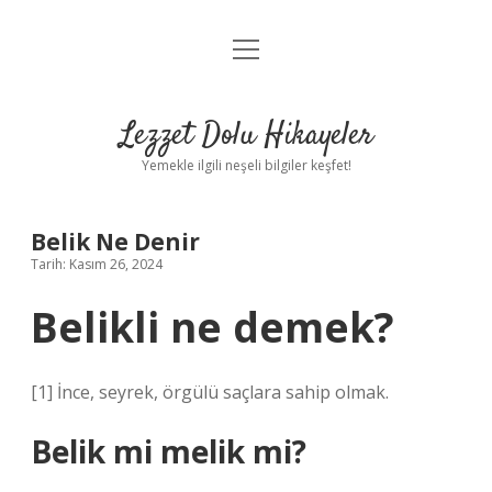
menüyü
Anasayfa
aç
Gizlilik Politikası
Lezzet Dolu Hikayeler
Yasal Uyarı
Yemekle ilgili neşeli bilgiler keşfet!
Hakkımızda
Belik Ne Denir
Tarih: Kasım 26, 2024
Belikli ne demek?
[1] İnce, seyrek, örgülü saçlara sahip olmak.
Belik mi melik mi?