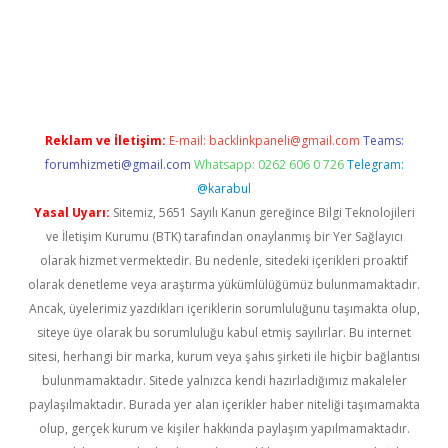
xbett.net
Reklam ve İletişim:
E-mail:
backlinkpaneli@gmail.com
Teams:
forumhizmeti@gmail.com
Whatsapp: 0262 606 0 726
Telegram:
@karabul
Yasal Uyarı:
Sitemiz, 5651 Sayılı Kanun gereğince Bilgi Teknolojileri
ve İletişim Kurumu (BTK) tarafından onaylanmış bir Yer Sağlayıcı
olarak hizmet vermektedir. Bu nedenle, sitedeki içerikleri proaktif
olarak denetleme veya araştırma yükümlülüğümüz bulunmamaktadır.
Ancak, üyelerimiz yazdıkları içeriklerin sorumluluğunu taşımakta olup,
siteye üye olarak bu sorumluluğu kabul etmiş sayılırlar. Bu internet
sitesi, herhangi bir marka, kurum veya şahıs şirketi ile hiçbir bağlantısı
bulunmamaktadır. Sitede yalnızca kendi hazırladığımız makaleler
paylaşılmaktadır. Burada yer alan içerikler haber niteliği taşımamakta
olup, gerçek kurum ve kişiler hakkında paylaşım yapılmamaktadır.