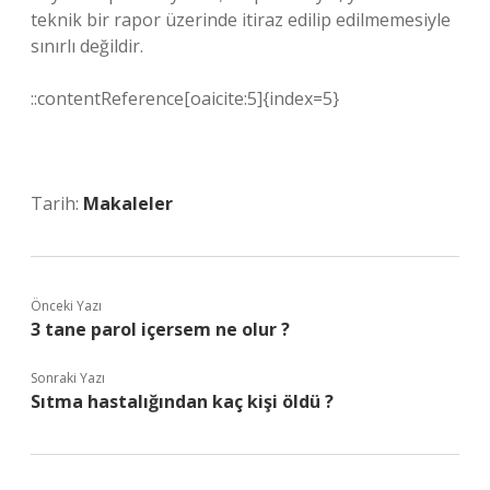
teknik bir rapor üzerinde itiraz edilip edilmemesiyle
sınırlı değildir.
::contentReference[oaicite:5]{index=5}
Tarih:
Makaleler
Önceki Yazı
3 tane parol içersem ne olur ?
Sonraki Yazı
Sıtma hastalığından kaç kişi öldü ?