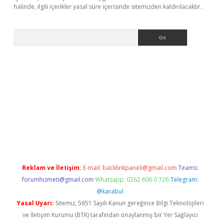
halinde, ilgili içerikler yasal süre içerisinde sitemizden kaldırılacaktır.
Arama
 giriş adresi
elexbett.net
Reklam ve İletişim:
E-mail:
backlinkpaneli@gmail.com
Teams:
forumhizmeti@gmail.com
Whatsapp: 0262 606 0 726
Telegram:
@karabul
Yasal Uyarı:
Sitemiz, 5651 Sayılı Kanun gereğince Bilgi Teknolojileri
ve İletişim Kurumu (BTK) tarafından onaylanmış bir Yer Sağlayıcı