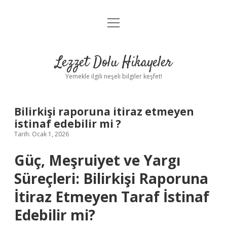
menüyü
Anasayfa
aç
Gizlilik Politikası
Lezzet Dolu Hikayeler
Yasal Uyarı
Yemekle ilgili neşeli bilgiler keşfet!
Hakkımızda
Bilirkişi raporuna itiraz etmeyen
istinaf edebilir mi ?
Tarih: Ocak 1, 2026
Güç,
Meşruiyet
ve Yargı
Süreçleri: Bilirkişi Raporuna
İtiraz Etmeyen Taraf İstinaf
Edebilir mi?