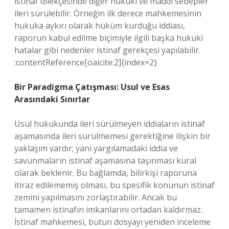
istinaf dilekçesinde diğer hukuki ve maddi sebepler
ileri sürülebilir. Örneğin ilk derece mahkemesinin
hukuka aykırı olarak hüküm kurduğu iddiası,
raporun kabul edilme biçimiyle ilgili başka hukuki
hatalar gibi nedenler istinaf gerekçesi yapılabilir.
:contentReference[oaicite:2]{index=2}
Bir Paradigma Çatışması: Usul ve Esas
Arasındaki Sınırlar
Usul hukukunda ileri sürülmeyen iddiaların istinaf
aşamasında ileri sürülmemesi gerektiğine ilişkin bir
yaklaşım vardır; yani yargılamadaki iddia ve
savunmaların istinaf aşamasına taşınması kural
olarak beklenir. Bu bağlamda, bilirkişi raporuna
itiraz edilememiş olması, bu spesifik konunun istinaf
zemini yapılmasını zorlaştırabilir. Ancak bu
tamamen istinafın imkanlarını ortadan kaldırmaz.
İstinaf mahkemesi, bütün dosyayı yeniden inceleme