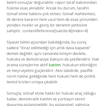
belirli sonuçlar doğurabilir; rapor taraf bakımından
hükme esas alınabilir. Ancak bu durum, tarafın
istinaf etme hakkını yok etmez. İstinaf mahkemesi,
ilk derece kararını hem usul hem de esas yönünden
yeniden inceler ve geniş bir denetim yetkisine
sahiptir. :contentReference[oaicite:4]{index=4}
Siyaset bilimi açısından bakıldığında, bu süreç
sadece “itiraz edilmediği için artık dava kapandı”
demek değildir; aynı zamanda bireyin devlete,
hukuka ve demokrasiye bakışını da şekillendirir. Hak
arama süreçlerine aktif
katılım
, hukukun etkinliğini
ve meşruiyetini güçlendirir. Aksi takdirde, pasiflik
norm haline geldiğinde hem hukuki hem de politik
temsil krizleri ortaya çıkabilir.
Sonuçta, istinaf etme hakkı bir hukuki araç olduğu
kadar, demokratik katılım ve yurttaşın sesini
duyurma potansiyelidir; bu potansiyel, yalnızca