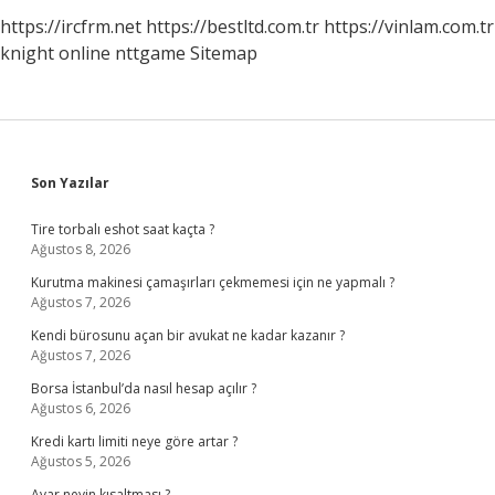
https://ircfrm.net
https://bestltd.com.tr
https://vinlam.com.tr
knight online
nttgame
Sitemap
Sidebar
Son Yazılar
Tire torbalı eshot saat kaçta ?
Ağustos 8, 2026
Kurutma makinesi çamaşırları çekmemesi için ne yapmalı ?
Ağustos 7, 2026
Kendi bürosunu açan bir avukat ne kadar kazanır ?
Ağustos 7, 2026
Borsa İstanbul’da nasıl hesap açılır ?
Ağustos 6, 2026
Kredi kartı limiti neye göre artar ?
Ağustos 5, 2026
Avar neyin kısaltması ?