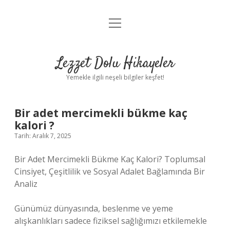
menüyü
Anasayfa
aç
Gizlilik Politikası
Lezzet Dolu Hikayeler
Yasal Uyarı
Yemekle ilgili neşeli bilgiler keşfet!
Hakkımızda
Bir adet mercimekli bükme kaç
kalori ?
Tarih: Aralık 7, 2025
Bir Adet Mercimekli Bükme Kaç Kalori? Toplumsal
Cinsiyet, Çeşitlilik ve Sosyal Adalet Bağlamında Bir
Analiz
Günümüz dünyasında, beslenme ve yeme
alışkanlıkları sadece fiziksel sağlığımızı etkilemekle