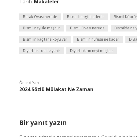
Tarih:
Makaleler
Barak Ovası nerede
Bismil hangi ilçededir
Bismil Köprü
Bismil neyi ile meşhur
Bismil Ovası nerede
Bismilde ne y
Bismilin kaç tane köyü var
Bismilin nüfusu ne kadar
D Ba
Diyarbakırda ne yenir
Diyarbakırın neyi meşhur
Önceki Yazı
2024 Sözlü Mülakat Ne Zaman
Bir yanıt yazın