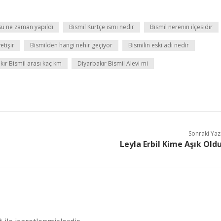
sü ne zaman yapıldı
Bismil Kürtçe ismi nedir
Bismil nerenin ilçesidir
etişir
Bismilden hangi nehir geçiyor
Bismilin eski adı nedir
kır Bismil arası kaç km
Diyarbakır Bismil Alevi mi
Sonraki Yaz
Leyla Erbil Kime Aşık Old