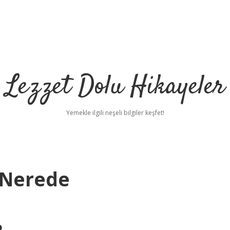
Lezzet Dolu Hikayeler
Yemekle ilgili neşeli bilgiler keşfet!
ı Nerede