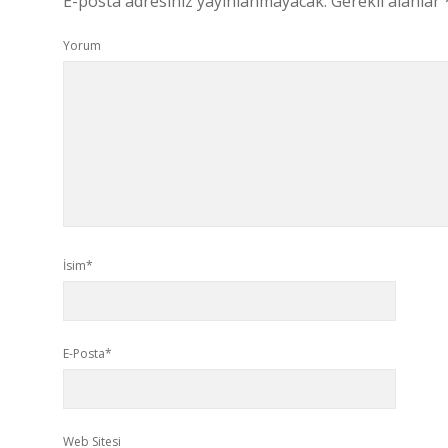
E-posta adresiniz yayınlanmayacak.
Gerekli alanlar
Yorum
İsim*
E-Posta*
Web Sitesi