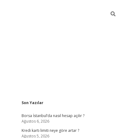
Sidebar
Son Yazılar
tulipbet giriş adresi
elexbett
Borsa İstanbul’da nasıl hesap açılır ?
Ağustos 6, 2026
Kredi kartı limiti neye göre artar ?
Ağustos 5, 2026