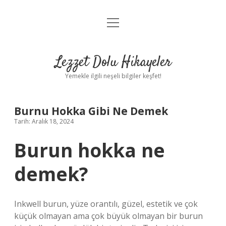
menüyü
Anasayfa
aç
Gizlilik Politikası
Lezzet Dolu Hikayeler
Yasal Uyarı
Yemekle ilgili neşeli bilgiler keşfet!
Hakkımızda
Burnu Hokka Gibi Ne Demek
Tarih: Aralık 18, 2024
Burun hokka ne
demek?
Inkwell burun, yüze orantılı, güzel, estetik ve çok
küçük olmayan ama çok büyük olmayan bir burun