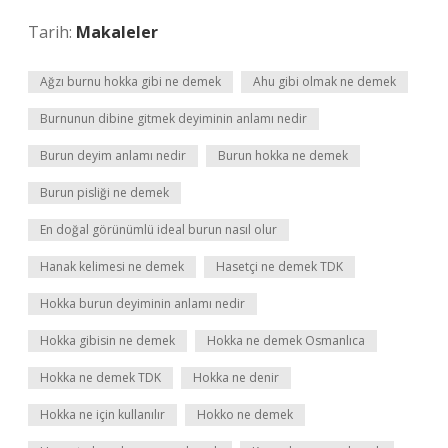
Tarih:
Makaleler
Ağzı burnu hokka gibi ne demek
Ahu gibi olmak ne demek
Burnunun dibine gitmek deyiminin anlamı nedir
Burun deyim anlamı nedir
Burun hokka ne demek
Burun pisliği ne demek
En doğal görünümlü ideal burun nasıl olur
Hanak kelimesi ne demek
Hasetçi ne demek TDK
Hokka burun deyiminin anlamı nedir
Hokka gibisin ne demek
Hokka ne demek Osmanlıca
Hokka ne demek TDK
Hokka ne denir
Hokka ne için kullanılır
Hokko ne demek