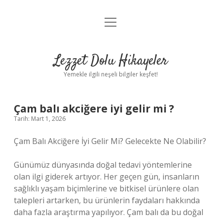
menüyü
Anasayfa
aç
Gizlilik Politikası
Lezzet Dolu Hikayeler
Yasal Uyarı
Yemekle ilgili neşeli bilgiler keşfet!
Hakkımızda
Çam balı akciğere iyi gelir mi ?
Tarih: Mart 1, 2026
Çam Balı Akciğere İyi Gelir Mi? Gelecekte Ne Olabilir?
Günümüz dünyasında doğal tedavi yöntemlerine
olan ilgi giderek artıyor. Her geçen gün, insanların
sağlıklı yaşam biçimlerine ve bitkisel ürünlere olan
talepleri artarken, bu ürünlerin faydaları hakkında
daha fazla araştırma yapılıyor. Çam balı da bu doğal