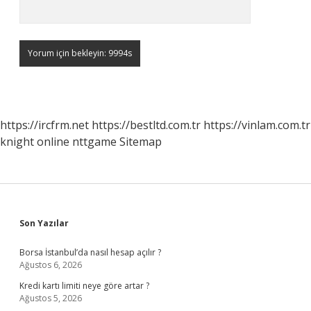
https://ircfrm.net
https://bestltd.com.tr
https://vinlam.com.tr
knight online
nttgame
Sitemap
Sidebar
Son Yazılar
Borsa İstanbul’da nasıl hesap açılır ?
Ağustos 6, 2026
Kredi kartı limiti neye göre artar ?
Ağustos 5, 2026