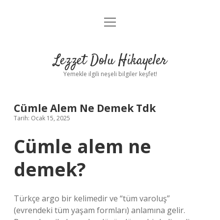
menüyü
Anasayfa
aç
Gizlilik Politikası
Lezzet Dolu Hikayeler
Yasal Uyarı
Yemekle ilgili neşeli bilgiler keşfet!
Hakkımızda
Cümle Alem Ne Demek Tdk
Tarih: Ocak 15, 2025
Cümle alem ne
demek?
Türkçe argo bir kelimedir ve “tüm varoluş”
(evrendeki tüm yaşam formları) anlamına gelir.