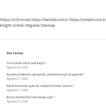
https://ircfrm.net
https://bestltd.com.tr
https://vinlam.com.tr
knight online
nttgame
Sitemap
Sidebar
Son Yazılar
Tire torbalı eshot saat kaçta ?
Ağustos 8, 2026
Kurutma makinesi çamaşırları çekmemesi için ne yapmalı ?
Ağustos 7, 2026
Kendi bürosunu açan bir avukat ne kadar kazanır ?
Ağustos 7, 2026
Borsa İstanbul’da nasıl hesap açılır ?
Ağustos 6, 2026