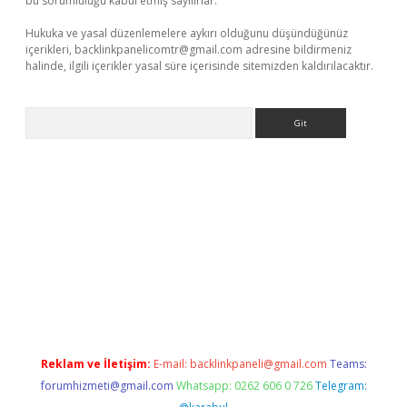
bu sorumluluğu kabul etmiş sayılırlar.
Hukuka ve yasal düzenlemelere aykırı olduğunu düşündüğünüz
içerikleri,
backlinkpanelicomtr@gmail.com
adresine bildirmeniz
halinde, ilgili içerikler yasal süre içerisinde sitemizden kaldırılacaktır.
Arama
ett.net
Reklam ve İletişim:
E-mail:
backlinkpaneli@gmail.com
Teams:
forumhizmeti@gmail.com
Whatsapp: 0262 606 0 726
Telegram: