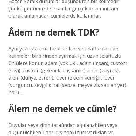
Bazen komik durumlar düşündüren bir kelimedir
çünkü günümüzde insanlar gerçek anlamını tam
olarak anlamadan cümlelerde kullanırlar.
Âdem ne demek TDK?
Aynı yazılışta ama farklı anlam ve telaffuzda olan
kelimeleri birbirinden ayırmak için uzun telaffuzlu
ünlülere konur: adam (yokluk), adam (insan); custom
(sayı), custom (gelenek, alışkanlık); alem (bayrak),
alem (dünya, evren); lover (eklem kemiği), lover
(vurguncu, sevgili); hal (sebze, meyve vb. satılan yer),
hali (…
Âlem ne demek ve cümle?
Duyular veya zihin tarafından algılanabilen veya
düşünülebilen Tanrı dışındaki tüm varlıkları ve