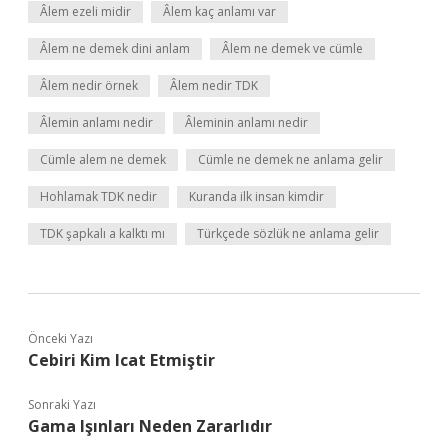
Âlem ezeli midir
Âlem kaç anlamı var
Âlem ne demek dini anlam
Âlem ne demek ve cümle
Âlem nedir örnek
Âlem nedir TDK
Âlemin anlamı nedir
Âleminin anlamı nedir
Cümle alem ne demek
Cümle ne demek ne anlama gelir
Hohlamak TDK nedir
Kuranda ilk insan kimdir
TDK şapkalı a kalktı mı
Türkçede sözlük ne anlama gelir
Önceki Yazı
Cebiri Kim Icat Etmiştir
Sonraki Yazı
Gama Işınları Neden Zararlıdır