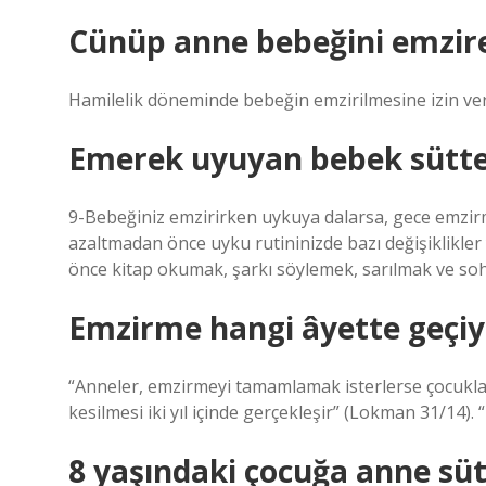
Cünüp anne bebeğini emzire
Hamilelik döneminde bebeğin emzirilmesine izin veri
Emerek uyuyan bebek sütten 
9-Bebeğiniz emzirirken uykuya dalarsa, gece emzir
azaltmadan önce uyku rutininizde bazı değişiklikle
önce kitap okumak, şarkı söylemek, sarılmak ve sohbe
Emzirme hangi âyette geçiy
“Anneler, emzirmeyi tamamlamak isterlerse çocukları
kesilmesi iki yıl içinde gerçekleşir” (Lokman 31/14)
8 yaşındaki çocuğa anne sütü