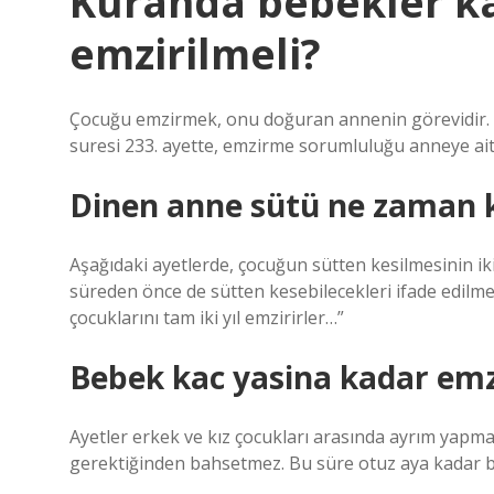
Kuranda bebekler ka
emzirilmeli?
Çocuğu emzirmek, onu doğuran annenin görevidir. A
suresi 233. ayette, emzirme sorumluluğu anneye aitti
Dinen anne sütü ne zaman k
Aşağıdaki ayetlerde, çocuğun sütten kesilmesinin iki 
süreden önce de sütten kesebilecekleri ifade edilm
çocuklarını tam iki yıl emzirirler…”
Bebek kac yasina kadar emzi
Ayetler erkek ve kız çocukları arasında ayrım yapma
gerektiğinden bahsetmez. Bu süre otuz aya kadar bil