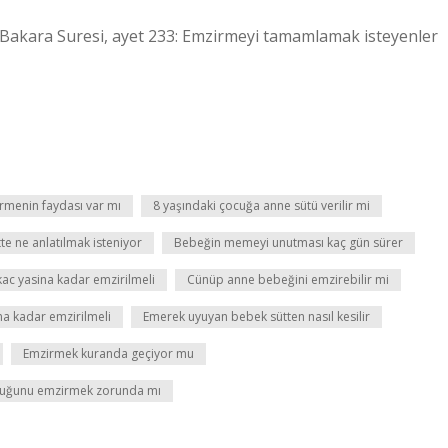
Bakara Suresi, ayet 233: Emzirmeyi tamamlamak isteyenler
rmenin faydası var mı
8 yaşındaki çocuğa anne sütü verilir mi
te ne anlatılmak isteniyor
Bebeğin memeyi unutması kaç gün sürer
ac yasina kadar emzirilmeli
Cünüp anne bebeğini emzirebilir mi
na kadar emzirilmeli
Emerek uyuyan bebek sütten nasıl kesilir
Emzirmek kuranda geçiyor mu
cuğunu emzirmek zorunda mı