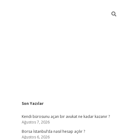
Sidebar
Son Yazılar
tulipbet giriş adresi
elexbett.ne
Kendi bürosunu açan bir avukat ne kadar kazanır ?
Ağustos 7, 2026
Borsa İstanbul’da nasıl hesap açılır ?
Ağustos 6, 2026