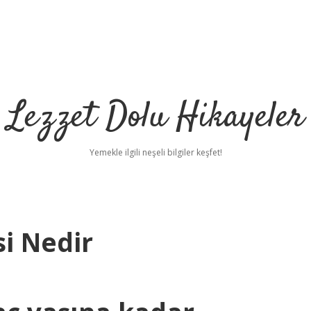
Lezzet Dolu Hikayeler
Yemekle ilgili neşeli bilgiler keşfet!
i Nedir