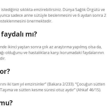
stediğiniz sıklıkta emzirebilirsiniz. Dünya Sağlık Örgütü ve
oyunca sadece anne sütüyle beslenmesini ve 6 aydan sonra 2
desteklenmesini önermektedir.
faydalı mı?
de ikinci yaştan sonra çok az araştırma yapılmış olsa da,
ağı olduğunu ve hastalıklara karşı korumadaki faydalarının
ir.
or?
nı iki tam yıl emzirsinler” (Bakara 2/233). “Çocuğun sütten
. “Taşıma ve sütten kesme süresi otuz aydır” (Ahkaf 46/15).
 mu?