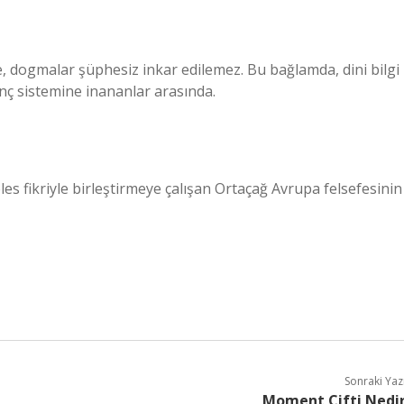
le, dogmalar şüphesiz inkar edilemez. Bu bağlamda, dini bilgi
anç sistemine inananlar arasında.
oteles fikriyle birleştirmeye çalışan Ortaçağ Avrupa felsefesinin
Sonraki Yaz
Moment Çifti Nedi