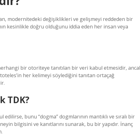
dir?
lan, modernitedeki değişiklikleri ve gelişmeyi reddeden bir
rının kesinlikle doğru olduğunu iddia eden her insan veya
erhangi bir otoriteye tanıtılan bir veri kabul etmesidir, anca
toteles’in her kelimeyi söylediğini tanıtan ortaçağ
r.
k TDK?
 edilirse, bunu “dogma” dogmlarının mantıklı ve sıralı bir
yin bilgisini ve kanıtlarını sunarak, bu bir yapıdır. İnanç
m.