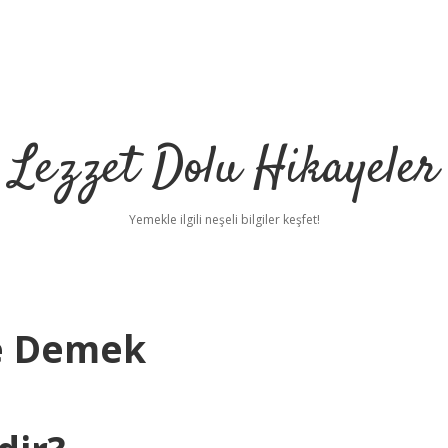
Lezzet Dolu Hikayeler
Yemekle ilgili neşeli bilgiler keşfet!
e Demek