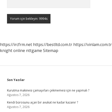
https://ircfrm.net
https://bestltd.com.tr
https://vinlam.com.tr
knight online
nttgame
Sitemap
Sidebar
Son Yazılar
Kurutma makinesi çamaşırları çekmemesi için ne yapmalı ?
Ağustos 7, 2026
Kendi bürosunu açan bir avukat ne kadar kazanır ?
Ağustos 7, 2026