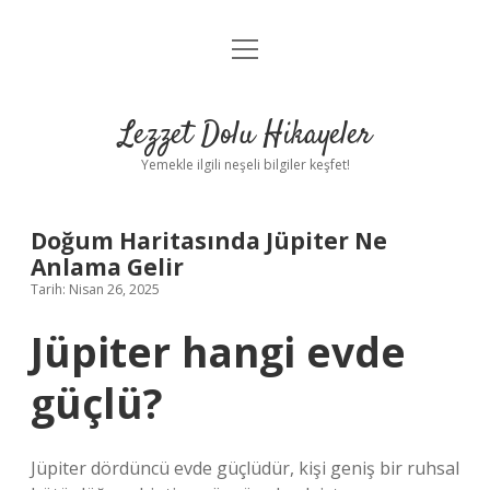
menüyü
Anasayfa
aç
Gizlilik Politikası
Lezzet Dolu Hikayeler
Yasal Uyarı
Yemekle ilgili neşeli bilgiler keşfet!
Hakkımızda
Doğum Haritasında Jüpiter Ne
Anlama Gelir
Tarih: Nisan 26, 2025
Jüpiter hangi evde
güçlü?
Jüpiter dördüncü evde güçlüdür, kişi geniş bir ruhsal