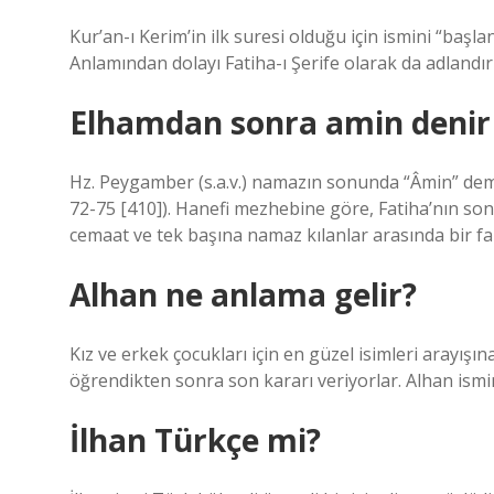
Kur’an-ı Kerim’in ilk suresi olduğu için ismini “başla
Anlamından dolayı Fatiha-ı Şerife olarak da adlandırı
Elhamdan sonra amin denir
Hz. Peygamber (s.a.v.) namazın sonunda “Âmin” demey
72-75 [410]). Hanefi mezhebine göre, Fatiha’nın s
cemaat ve tek başına namaz kılanlar arasında bir far
Alhan ne anlama gelir?
Kız ve erkek çocukları için en güzel isimleri arayış
öğrendikten sonra son kararı veriyorlar. Alhan ismi
İlhan Türkçe mi?