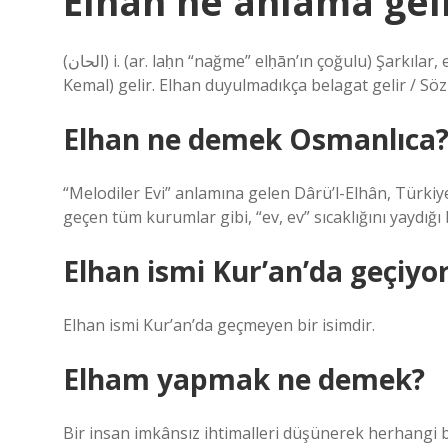
Elhan ne anlama gel
(ﺍﻟﺤﺎﻥ) i. (ar. laḥn “nağme” elḥān’ın çoğulu) Şarkılar, ezgiler, nağmeler: Tek teselli mutrib elhân-ı nâyı’dan (Yahyâ
Kemal) gelir. Elhan duyulmadıkça belagat gelir / Söz
Elhan ne demek Osmanlıca
“Melodiler Evi” anlamına gelen Dârü’l-Elhân, Türkiye
geçen tüm kurumlar gibi, “ev, ev” sıcaklığını yaydığ
Elhan ismi Kur’an’da geçiyo
Elhan ismi Kur’an’da geçmeyen bir isimdir.
Elham yapmak ne demek?
Bir insan imkânsız ihtimalleri düşünerek herhangi bi