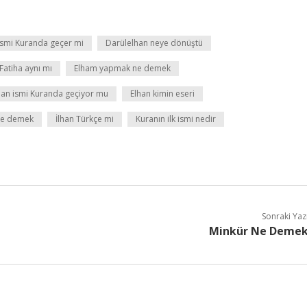
ismi Kuranda geçer mi
Darülelhan neye dönüştü
Fatiha aynı mı
Elham yapmak ne demek
han ismi Kuranda geçiyor mu
Elhan kimin eseri
ne demek
İlhan Türkçe mi
Kuranın ilk ismi nedir
Sonraki Yaz
Minkür Ne Deme