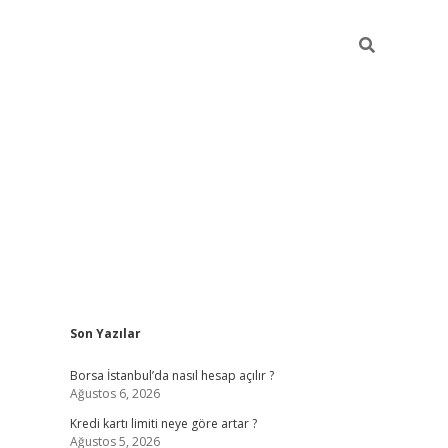
Sidebar
Son Yazılar
tulipbet giriş adresi
elexbett.n
Borsa İstanbul’da nasıl hesap açılır ?
Ağustos 6, 2026
Kredi kartı limiti neye göre artar ?
Ağustos 5, 2026