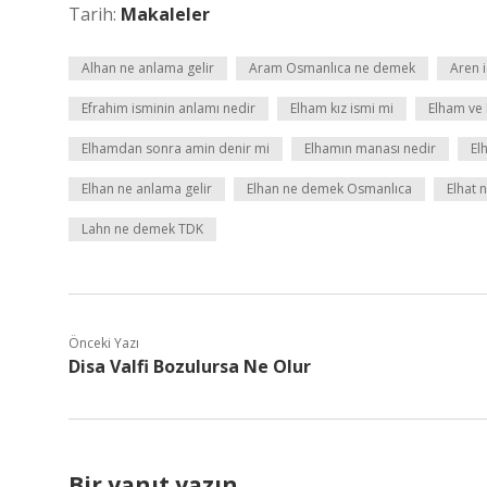
Tarih:
Makaleler
Alhan ne anlama gelir
Aram Osmanlıca ne demek
Aren 
Efrahim isminin anlamı nedir
Elham kız ismi mi
Elham ve 
Elhamdan sonra amin denir mi
Elhamın manası nedir
El
Elhan ne anlama gelir
Elhan ne demek Osmanlıca
Elhat 
Lahn ne demek TDK
Önceki Yazı
Disa Valfi Bozulursa Ne Olur
Bir yanıt yazın