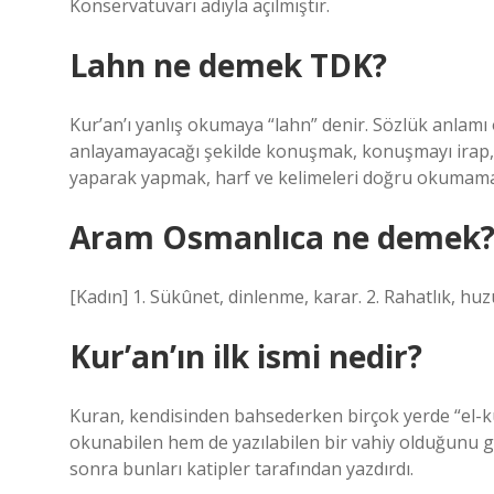
Konservatuvarı adıyla açılmıştır.
Lahn ne demek TDK?
Kur’an’ı yanlış okumaya “lahn” denir. Sözlük anlam
anlayamayacağı şekilde konuşmak, konuşmayı irap, le
yaparak yapmak, harf ve kelimeleri doğru okumama
Aram Osmanlıca ne demek
[Kadın] 1. Sükûnet, dinlenme, karar. 2. Rahatlık, huz
Kur’an’ın ilk ismi nedir?
Kuran, kendisinden bahsederken birçok yerde “el-kur
okunabilen hem de yazılabilen bir vahiy olduğunu gös
sonra bunları katipler tarafından yazdırdı.