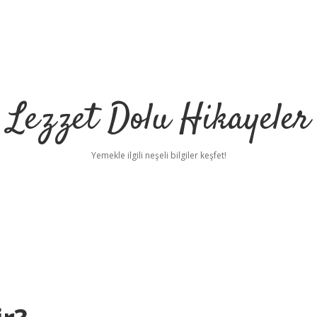
Lezzet Dolu Hikayeler
Yemekle ilgili neşeli bilgiler keşfet!