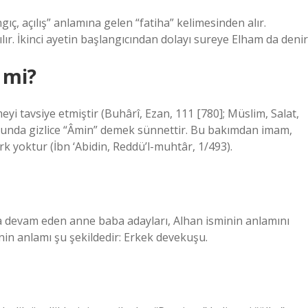
ngıç, açılış” anlamına gelen “fatiha” kelimesinden alır.
lır. İkinci ayetin başlangıcından dolayı sureye Elham da denir
 mi?
i tavsiye etmiştir (Buhârî, Ezan, 111 [780]; Müslim, Salat,
onunda gizlice “Âmin” demek sünnettir. Bu bakımdan imam,
k yoktur (İbn ‘Abidin, Reddü’l-muhtâr, 1/493).
ına devam eden anne baba adayları, Alhan isminin anlamını
nin anlamı şu şekildedir: Erkek devekuşu.