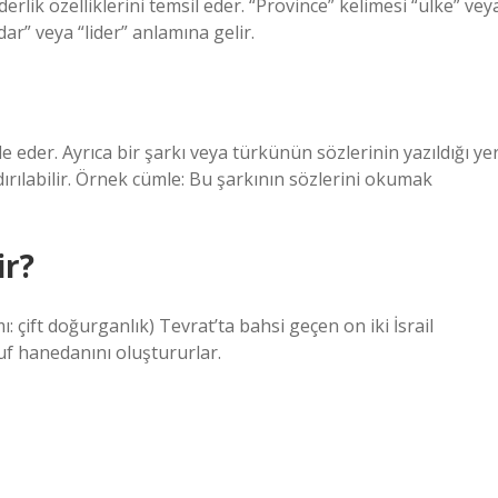
derlik özelliklerini temsil eder. “Province” kelimesi “ülke” vey
r” veya “lider” anlamına gelir.
e eder. Ayrıca bir şarkı veya türkünün sözlerinin yazıldığı ye
dırılabilir. Örnek cümle: Bu şarkının sözlerini okumak
ir?
suf hanedanını oluştururlar.