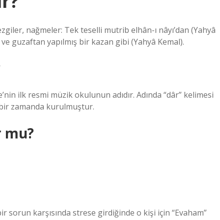
ir?
 ve guzaftan yapılmış bir kazan gibi (Yahyâ Kemal).
?
’nin ilk resmi müzik okulunun adıdır. Adında “dâr” kelimesi
ı bir zamanda kurulmuştur.
r mu?
r sorun karşısında strese girdiğinde o kişi için “Evaham”