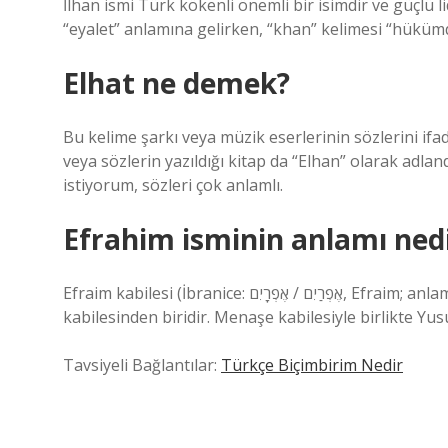
İlhan ismi Türk kökenli önemli bir isimdir ve güçlü li
“eyalet” anlamına gelirken, “khan” kelimesi “hükümda
Elhat ne demek?
Bu kelime şarkı veya müzik eserlerinin sözlerini ifad
veya sözlerin yazıldığı kitap da “Elhan” olarak adlan
istiyorum, sözleri çok anlamlı.
Efrahim isminin anlamı ned
Efraim kabilesi (İbranice: אֶפְרַיִם / אֶפְרָיִם, Efraim; anlamı: çift doğurganlık) Tevrat’ta bahsi geçen on iki İsrail
kabilesinden biridir. Menaşe kabilesiyle birlikte Yu
Tavsiyeli Bağlantılar:
Türkçe Biçimbirim Nedir