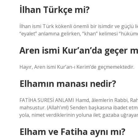
İlhan Türkçe mi?
İlhan ismi Türk kökenli önemli bir isimdir ve güçlü li
“eyalet” anlamına gelirken, “khan” kelimesi “hükümda
Aren ismi Kur’an’da geçer m
Hayır, Aren ismi Kur’an-ı Kerim’de geçmemektedir.
Elhamın manası nedir?
FATİHA SURESİ ANLAMI Hamd, âlemlerin Rabbi, Rah
mahsustur. (Allah’ım!) Senden başkasına ibadet etm
yola, nimet verdiklerinin yoluna ilet; gazaba uğrayan
Elham ve Fatiha aynı mı?