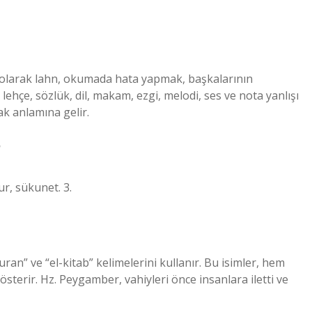
ı olarak lahn, okumada hata yapmak, başkalarının
hçe, sözlük, dil, makam, ezgi, melodi, ses ve nota yanlışı
k anlamına gelir.
?
ur, sükunet. 3.
an” ve “el-kitab” kelimelerini kullanır. Bu isimler, hem
terir. Hz. Peygamber, vahiyleri önce insanlara iletti ve