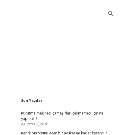
Sidebar
Son Yazılar
tulipbet giriş adresi
elexbett.
Kurutma makinesi çamaşırları çekmemesi için ne
yapmalı ?
Ağustos 7, 2026
Kendi bürosunu açan bir avukat ne kadar kazanır ?