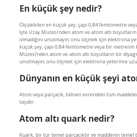
En küçük şey nedir?
Ölçülebilen en küçük şey, çapı 0,84 femtometre vey
İşte Uzay Müzesi’nden atom ve atom altı boyutların 
olmadığını unutmayın; onu ölçmek için elektrona ye
küçük şey, çapı 0,84 femtometre veya bir metrenin 
Müzesi’nden atom ve atom altı boyutların bir diyagr
unutmayın; onu ölçmek için elektrona yeterince uz
Dünyanın en küçük şeyi at
Atom veya parçacık, bilinen evrendeki tüm maddelerin
taşıdır.
Atom altı quark nedir?
Kuark, bir tür temel parçacıktır ve maddenin temel bi