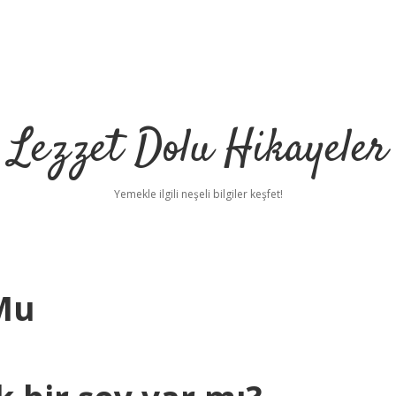
Lezzet Dolu Hikayeler
Yemekle ilgili neşeli bilgiler keşfet!
Mu