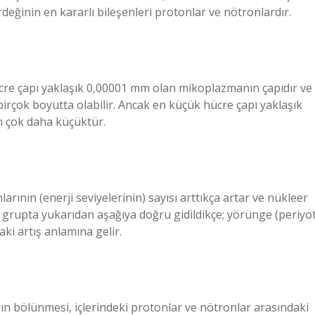
değinin en kararlı bileşenleri protonlar ve nötronlardır.
ücre çapı yaklaşık 0,00001 mm olan mikoplazmanın çapıdır ve
irçok boyutta olabilir. Ancak en küçük hücre çapı yaklaşık
m çok daha küçüktür.
arının (enerji seviyelerinin) sayısı arttıkça artar ve nükleer
ir grupta yukarıdan aşağıya doğru gidildikçe; yörünge (periyo
aki artış anlamına gelir.
ın bölünmesi, içlerindeki protonlar ve nötronlar arasındaki