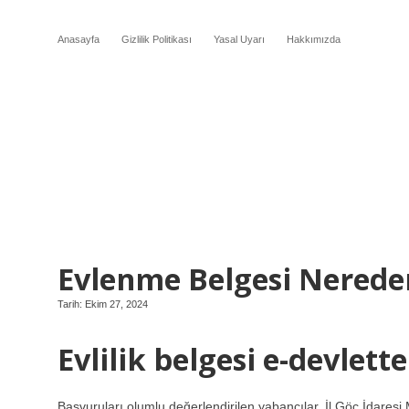
Anasayfa
Gizlilik Politikası
Yasal Uyarı
Hakkımızda
Evlenme Belgesi Nereden
Tarih: Ekim 27, 2024
Evlilik belgesi e-devlett
Başvuruları olumlu değerlendirilen yabancılar, İl Göç İdares