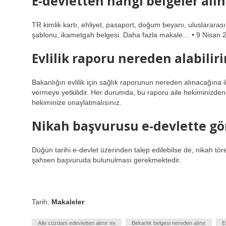
E-devletten hangi belgeler alın
TR kimlik kartı, ehliyet, pasaport, doğum beyanı, uluslararası
şablonu, ikametgah belgesi. Daha fazla makale… • 9 Nisan 
Evlilik raporu nereden alabilir
Bakanlığın evlilik için sağlık raporunun nereden alınacağına ili
vermeye yetkilidir. Her durumda, bu raporu aile hekiminizden a
hekiminize onaylatmalısınız.
Nikah başvurusu e-devlette g
Düğün tarihi e-devlet üzerinden talep edilebilse de, nikah tör
şahsen başvuruda bulunulması gerekmektedir.
Tarih:
Makaleler
Aile cüzdanı edevletten alınır mı
Bekarlık belgesi nereden alınır
E