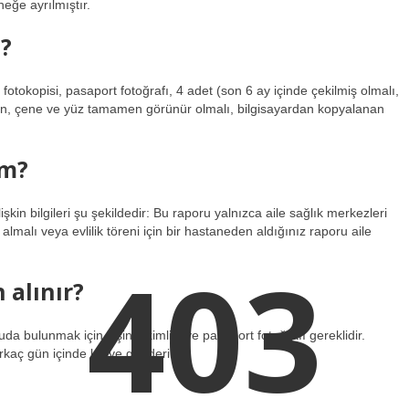
eğe ayrılmıştır.
i?
fotokopisi, pasaport fotoğrafı, 4 adet (son 6 ay içinde çekilmiş olmalı,
n, çene ve yüz tamamen görünür olmalı, bilgisayardan kopyalanan
im?
şkin bilgileri şu şekildedir: Bu raporu yalnızca aile sağlık merkezleri
lmalı veya evlilik töreni için bir hastaneden aldığınız raporu aile
403
alınır?
a bulunmak için kişinin kimliği ve pasaport fotoğrafı gereklidir.
aç gün içinde kişiye gönderilir.