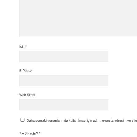
İsim*
E-Posta*
Web Sitesi
Daha sonraki yorumlarımda kullanılması için adım, e-posta adresim ve site
7 + 8 kaçtır?
*