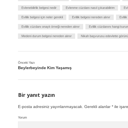
Evlenebilirlik belgesi nedir
Evlenme cüzdanı nasıl çıkarabilirim
Evl
Evlilik belgesi için neler gerekli
Evlilik belgesi nereden alınır
Evlili
Evlilik cüzdanı onaylı örneği nereden alınır
Evlilik cüzdanını hangi kuru
Medeni durum belgesi nereden alınır
Nikah başvurusu edevlette görün
Önceki Yazı
Beylerbeyinde Kim Yaşamış
Bir yanıt yazın
E-posta adresiniz yayınlanmayacak.
Gerekli alanlar
*
ile işar
Yorum