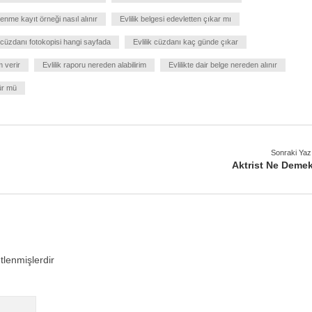
enme kayıt örneği nasıl alınır
Evlilik belgesi edevletten çıkar mı
k cüzdanı fotokopisi hangi sayfada
Evlilik cüzdanı kaç günde çıkar
m verir
Evlilik raporu nereden alabilirim
Evlilikte dair belge nereden alınır
ür mü
Sonraki Yaz
Aktrist Ne Deme
etlenmişlerdir