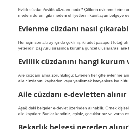
Evlilik cüzdanı/evlilik cüzdanı nedir? Çiftlerin evlenmelerine
medeni durum gibi medeni ehliyetlerini kanıtlayan belgeye evl
Evlenme cüzdanı nasıl çıkarabi
Her eşin son altı ay içinde çekilmiş iki adet pasaport fotoğr
yeterlidir. Başvuru sırasında kuruma güncel uluslararası ail
Evlilik cüzdanını hangi kurum 
Aile cüzdanı alma zorunluluğu: Evlenen her çifte evlenme a
aile cüzdanını kaybeden veya yenilemek isteyenlere ise nüfu
Aile cüzdanı e-devletten alınır
Aşağıdaki belgeler e-devlet üzerinden alınabilir. Örnek kişisel k
aile kayıtları: Bunlar kendiniz, eşiniz, çocuklarınız ve varsa es
Bekarlık belgesi nereden alınır