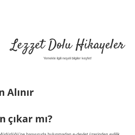
Lezzet Dolu Hikayeler
Yemekle ilgili neşeli bilgiler keşfet!
 Alınır
en çıkar mı?
i Müdürlüğü’ne başvuruda bulunmadan e-devlet üzerinden evlilik