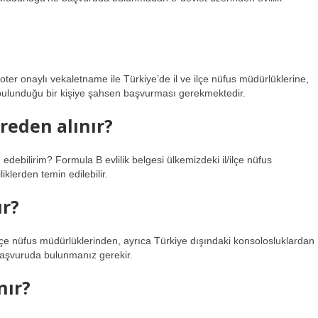
oter onaylı vekaletname ile Türkiye’de il ve ilçe nüfus müdürlüklerine,
e bulunduğu bir kişiye şahsen başvurması gerekmektedir.
ereden alınır?
debilirim? Formula B evlilik belgesi ülkemizdeki il/ilçe nüfus
klerden temin edilebilir.
ır?
 ilçe nüfus müdürlüklerinden, ayrıca Türkiye dışındaki konsolosluklardan
n başvuruda bulunmanız gerekir.
nır?