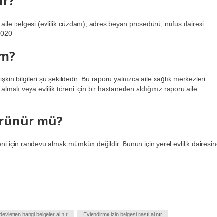
ır?
 aile belgesi (evlilik cüzdanı), adres beyan prosedürü, nüfus dairesi
2020
im?
şkin bilgileri şu şekildedir: Bu raporu yalnızca aile sağlık merkezleri
lmalı veya evlilik töreni için bir hastaneden aldığınız raporu aile
örünür mü?
eni için randevu almak mümkün değildir. Bunun için yerel evlilik dairesin
devletten hangi belgeler alınır
Evlendirme izin belgesi nasıl alınır