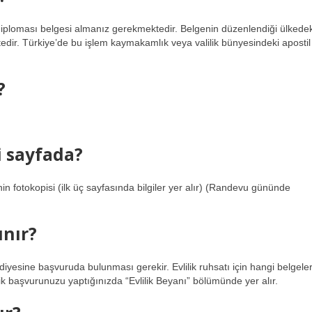
diploması belgesi almanız gerekmektedir. Belgenin düzenlendiği ülkedek
ir. Türkiye’de bu işlem kaymakamlık veya valilik bünyesindeki apostil
?
i sayfada?
in fotokopisi (ilk üç sayfasında bilgiler yer alır) (Randevu gününde
ınır?
lediyesine başvuruda bulunması gerekir. Evlilik ruhsatı için hangi belgele
lik başvurunuzu yaptığınızda “Evlilik Beyanı” bölümünde yer alır.