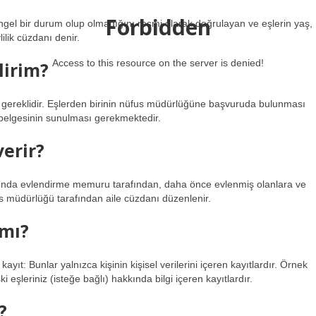
Forbidden
 engel bir durum olup olmadığını resmi olarak doğrulayan ve eşlerin yaş,
ilik cüzdanı denir.
Access to this resource on the server is denied!
lirim?
afı gereklidir. Eşlerden birinin nüfus müdürlüğüne başvuruda bulunması
e belgesinin sunulması gerekmektedir.
verir?
nında evlendirme memuru tarafından, daha önce evlenmiş olanlara ve
s müdürlüğü tarafından aile cüzdanı düzenlenir.
 mı?
ayıt: Bunlar yalnızca kişinin kişisel verilerini içeren kayıtlardır. Örnek
ki eşleriniz (isteğe bağlı) hakkında bilgi içeren kayıtlardır.
?