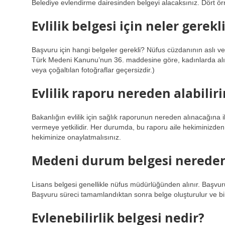
Belediye evlendirme dairesinden belgeyi alacaksınız. Dört örn
Evlilik belgesi için neler gerekl
Başvuru için hangi belgeler gerekli? Nüfus cüzdanının aslı ve 
Türk Medeni Kanunu’nun 36. maddesine göre, kadınlarda alı
veya çoğaltılan fotoğraflar geçersizdir.)
Evlilik raporu nereden alabilir
Bakanlığın evlilik için sağlık raporunun nereden alınacağına ili
vermeye yetkilidir. Her durumda, bu raporu aile hekiminizden a
hekiminize onaylatmalısınız.
Medeni durum belgesi nereden 
Lisans belgesi genellikle nüfus müdürlüğünden alınır. Başvurud
Başvuru süreci tamamlandıktan sonra belge oluşturulur ve birk
Evlenebilirlik belgesi nedir?