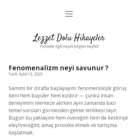
menüyü
Anasayfa
aç
Gizlilik Politikası
Lezzet Dolu Hikayeler
Yasal Uyarı
Yemekle ilgili neşeli bilgiler keşfet!
Hakkımızda
Fenomenalizm neyi savunur ?
Tarih: Eylül 12, 2025
Samimi bir itirafla başlayayım: fenomenolojik görüş
beni hem büyüler hem kızdırır — çünkü insan
deneyimini merkeze alırken aynı zamanda bazı
temel soruları görmezden gelme tehlikesi taşır.
Bugün bu yaklaşımı hem öveceğim hem de keskinçe
eleştireceğim; amaç provoke etmek ve tartışma
başlatmak.