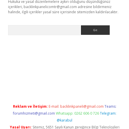
Hukuka ve yasal düzenlemelere aykırı olduğunu düşündüğünüz
içerikleri,
backlinkpanelicomtr@gmail.com
adresine bildirmeniz
halinde, ilgili içerikler yasal süre içerisinde sitemizden kaldırılacaktır.
Arama
elexbett.net
Reklam ve İletişim:
E-mail:
backlinkpaneli@gmail.com
Teams:
forumhizmeti@gmail.com
Whatsapp: 0262 606 0 726
Telegram:
@karabul
Yasal Uyarı:
Sitemiz, 5651 Sayılı Kanun gereğince Bilgi Teknolojileri