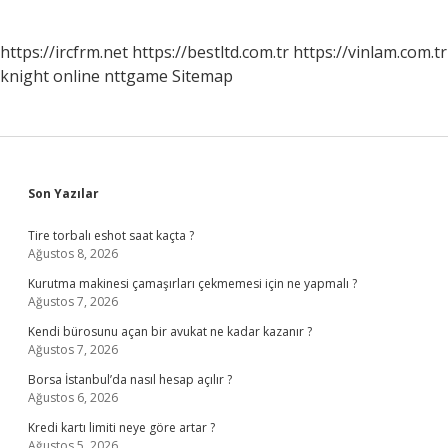
https://ircfrm.net
https://bestltd.com.tr
https://vinlam.com.tr
knight online
nttgame
Sitemap
Sidebar
Son Yazılar
Tire torbalı eshot saat kaçta ?
Ağustos 8, 2026
Kurutma makinesi çamaşırları çekmemesi için ne yapmalı ?
Ağustos 7, 2026
Kendi bürosunu açan bir avukat ne kadar kazanır ?
Ağustos 7, 2026
Borsa İstanbul’da nasıl hesap açılır ?
Ağustos 6, 2026
Kredi kartı limiti neye göre artar ?
Ağustos 5, 2026