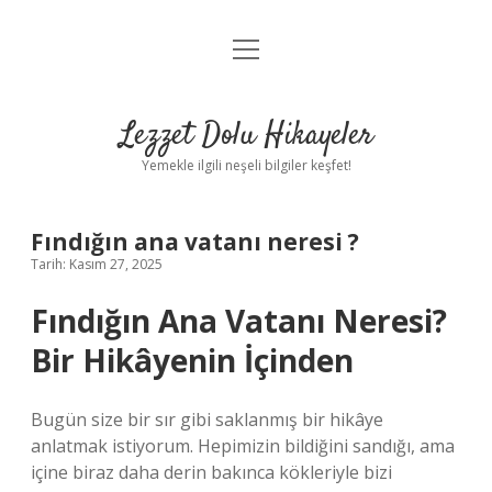
menüyü
Anasayfa
aç
Gizlilik Politikası
Lezzet Dolu Hikayeler
Yasal Uyarı
Yemekle ilgili neşeli bilgiler keşfet!
Hakkımızda
Fındığın ana vatanı neresi ?
Tarih: Kasım 27, 2025
Fındığın Ana Vatanı Neresi?
Bir Hikâyenin İçinden
Bugün size bir sır gibi saklanmış bir hikâye
anlatmak istiyorum. Hepimizin bildiğini sandığı, ama
içine biraz daha derin bakınca kökleriyle bizi