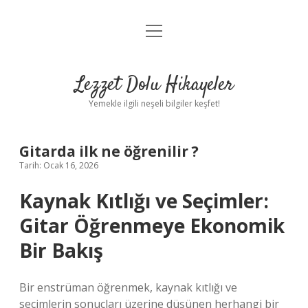
menüyü
Anasayfa
aç
Gizlilik Politikası
Lezzet Dolu Hikayeler
Yasal Uyarı
Yemekle ilgili neşeli bilgiler keşfet!
Hakkımızda
Gitarda ilk ne öğrenilir ?
Tarih: Ocak 16, 2026
Kaynak Kıtlığı ve Seçimler:
Gitar Öğrenmeye Ekonomik
Bir Bakış
Bir enstrüman öğrenmek, kaynak kıtlığı ve
seçimlerin sonuçları üzerine düşünen herhangi bir