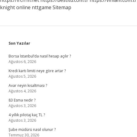
https://ircfrm.net
https://bestltd.com.tr
https://vinlam.com.tr
knight online
nttgame
Sitemap
Sidebar
Son Yazılar
Borsa İstanbul’da nasıl hesap açılır ?
Ağustos 6, 2026
Kredi kartı limiti neye göre artar ?
Ağustos 5, 2026
Avar neyin kısaltması ?
Ağustos 4, 2026
83 Esma nedir ?
Ağustos 3, 2026
4 yıllık pilotaj kaç TL ?
Ağustos 3, 2026
Şube müdürü nasıl olunur ?
Temmuz 30, 2026