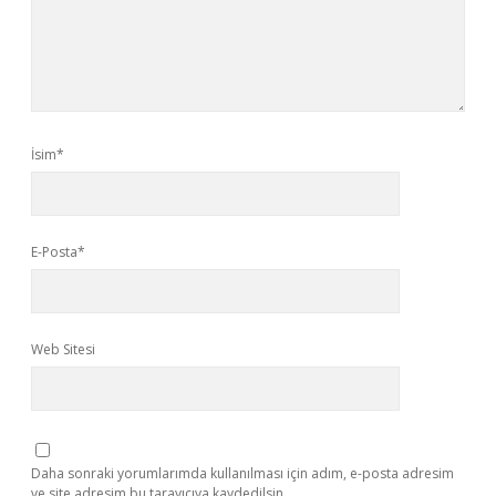
İsim*
E-Posta*
Web Sitesi
Daha sonraki yorumlarımda kullanılması için adım, e-posta adresim
ve site adresim bu tarayıcıya kaydedilsin.