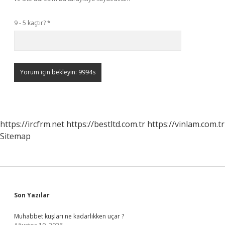
9 - 5 kaçtır?
*
https://ircfrm.net
https://bestltd.com.tr
https://vinlam.com.tr
Sitemap
Sidebar
Son Yazılar
Muhabbet kuşları ne kadarlıkken uçar ?