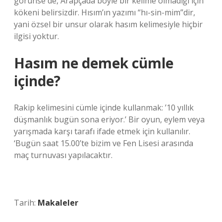
görünse de, Arapçada böyle bir kelime olmadığı için
kökeni belirsizdir. Hısım’ın yazımı “hı-sin-mim”dir,
yani özsel bir unsur olarak hasım kelimesiyle hiçbir
ilgisi yoktur.
Hasım ne demek cümle
içinde?
Rakip kelimesini cümle içinde kullanmak: ’10 yıllık
düşmanlık bugün sona eriyor.’ Bir oyun, eylem veya
yarışmada karşı tarafı ifade etmek için kullanılır.
‘Bugün saat 15.00’te bizim ve Fen Lisesi arasında
maç turnuvası yapılacaktır.
Tarih:
Makaleler