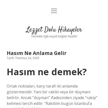
menüyü
Anasayfa
aç
Gizlilik Politikası
Lezzet Dolu Hikayeler
Yasal Uyarı
Yemekle ilgili neşeli bilgiler keşfet!
Hakkımızda
Hasım Ne Anlama Gelir
Tarih: Temmuz 24, 2025
Hasım ne demek?
Ortak noktaları, karşı tarafı iki anlamda
göstermesidir. Yani bir rakibi veya bir düşmanı
belirtir. Ancak “düşman” ifadesinden ziyade “rakip”
kelimesi tercih edilir. “Rakibim bugün İstanbul’a