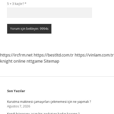
5 + 3 kaçtır?
*
https://ircfrm.net
https://bestltd.com.tr
https://vinlam.com.tr
knight online
nttgame
Sitemap
Sidebar
Son Yazılar
Kurutma makinesi çamaşırları çekmemesi için ne yapmalı ?
Ağustos 7, 2026
Kendi bürosunu açan bir avukat ne kadar kazanır ?