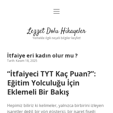
menüyü
Anasayfa
aç
Gizlilik Politikası
Lezzet Dolu Hikayeler
Yasal Uyarı
Yemekle ilgili neşeli bilgiler keşfet!
Hakkımızda
İtfaiye eri kadın olur mu ?
Tarih: Kasım 18, 2025
“İtfaiyeci TYT Kaç Puan?”:
Eğitim Yolculuğu İçin
Eklemeli Bir Bakış
Hepimiz biliriz ki kelimeler, yalnızca birbirini izleyen
işaretler değil; bir yön gösterici, bir işaret fişeği