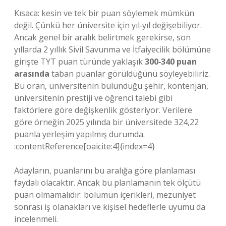
Kısaca: kesin ve tek bir puan söylemek mümkün
değil. Çünkü her üniversite için yıl‑yıl değişebiliyor.
Ancak genel bir aralık belirtmek gerekirse, son
yıllarda 2 yıllık Sivil Savunma ve İtfaiyecilik bölümüne
girişte TYT puan türünde yaklaşık
300‑340 puan
arasında
taban puanlar görüldüğünü söyleyebiliriz.
Bu oran, üniversitenin bulunduğu şehir, kontenjan,
üniversitenin prestiji ve öğrenci talebi gibi
faktörlere göre değişkenlik gösteriyor. Verilere
göre örneğin 2025 yılında bir üniversitede 324,22
puanla yerleşim yapılmış durumda.
:contentReference[oaicite:4]{index=4}
Adayların, puanlarını bu aralığa göre planlaması
faydalı olacaktır. Ancak bu planlamanın tek ölçütü
puan olmamalıdır: bölümün içerikleri, mezuniyet
sonrası iş olanakları ve kişisel hedeflerle uyumu da
incelenmeli.