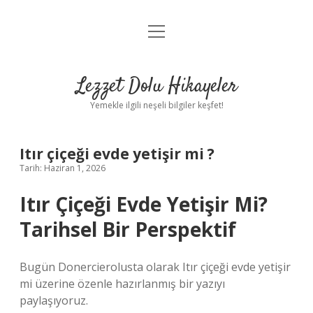
menüyü
Anasayfa
aç
Gizlilik Politikası
Lezzet Dolu Hikayeler
Yasal Uyarı
Yemekle ilgili neşeli bilgiler keşfet!
Hakkımızda
Itır çiçeği evde yetişir mi ?
Tarih: Haziran 1, 2026
Itır Çiçeği Evde Yetişir Mi?
Tarihsel Bir Perspektif
Bugün Donercierolusta olarak Itır çiçeği evde yetişir
mi üzerine özenle hazırlanmış bir yazıyı
paylaşıyoruz.