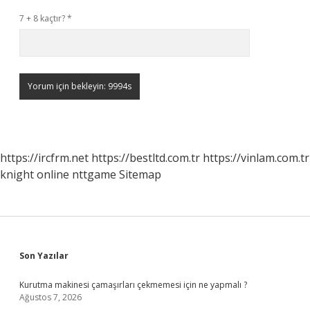
7 + 8 kaçtır?
*
https://ircfrm.net
https://bestltd.com.tr
https://vinlam.com.tr
knight online
nttgame
Sitemap
Sidebar
Son Yazılar
Kurutma makinesi çamaşırları çekmemesi için ne yapmalı ?
Ağustos 7, 2026