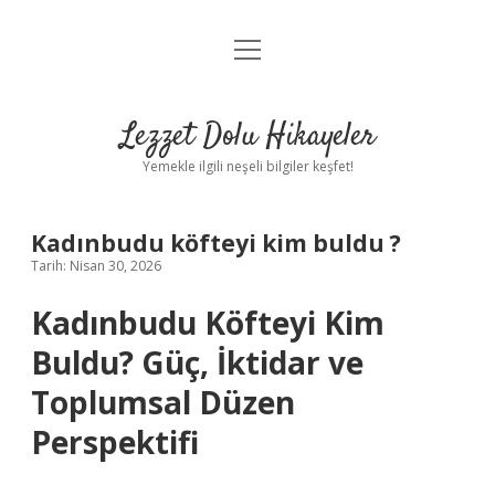
menüyü
Anasayfa
aç
Gizlilik Politikası
Lezzet Dolu Hikayeler
Yasal Uyarı
Yemekle ilgili neşeli bilgiler keşfet!
Hakkımızda
Kadınbudu köfteyi kim buldu ?
Tarih: Nisan 30, 2026
Kadınbudu Köfteyi Kim
Buldu? Güç, İktidar ve
Toplumsal Düzen
Perspektifi