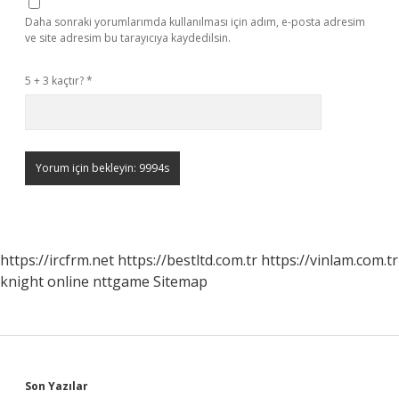
Daha sonraki yorumlarımda kullanılması için adım, e-posta adresim
ve site adresim bu tarayıcıya kaydedilsin.
5 + 3 kaçtır?
*
https://ircfrm.net
https://bestltd.com.tr
https://vinlam.com.tr
knight online
nttgame
Sitemap
Sidebar
Son Yazılar