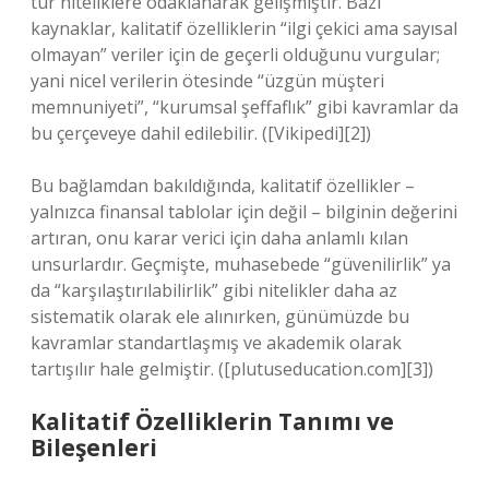
tür niteliklere odaklanarak gelişmiştir. Bazı
kaynaklar, kalitatif özelliklerin “ilgi çekici ama sayısal
olmayan” veriler için de geçerli olduğunu vurgular;
yani nicel verilerin ötesinde “üzgün müşteri
memnuniyeti”, “kurumsal şeffaflık” gibi kavramlar da
bu çerçeveye dahil edilebilir. ([Vikipedi][2])
Bu bağlamdan bakıldığında, kalitatif özellikler –
yalnızca finansal tablolar için değil – bilginin değerini
artıran, onu karar verici için daha anlamlı kılan
unsurlardır. Geçmişte, muhasebede “güvenilirlik” ya
da “karşılaştırılabilirlik” gibi nitelikler daha az
sistematik olarak ele alınırken, günümüzde bu
kavramlar standartlaşmış ve akademik olarak
tartışılır hale gelmiştir. ([plutuseducation.com][3])
Kalitatif Özelliklerin Tanımı ve
Bileşenleri