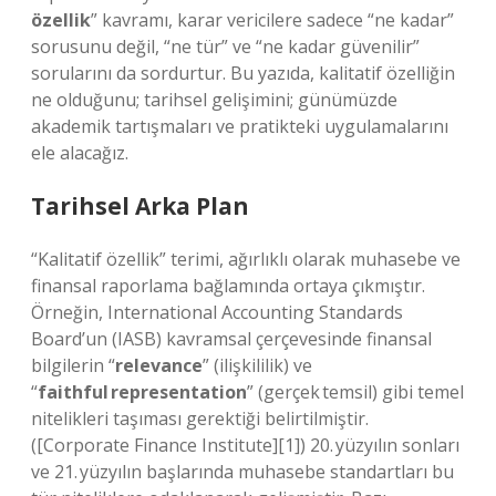
özellik
” kavramı, karar vericilere sadece “ne kadar”
sorusunu değil, “ne tür” ve “ne kadar güvenilir”
sorularını da sordurtur. Bu yazıda, kalitatif özelliğin
ne olduğunu; tarihsel gelişimini; günümüzde
akademik tartışmaları ve pratikteki uygulamalarını
ele alacağız.
Tarihsel Arka Plan
“Kalitatif özellik” terimi, ağırlıklı olarak muhasebe ve
finansal raporlama bağlamında ortaya çıkmıştır.
Örneğin, International Accounting Standards
Board’un (IASB) kavramsal çerçevesinde finansal
bilgilerin “
relevance
” (ilişkililik) ve
“
faithful representation
” (gerçek temsil) gibi temel
nitelikleri taşıması gerektiği belirtilmiştir.
([Corporate Finance Institute][1]) 20. yüzyılın sonları
ve 21. yüzyılın başlarında muhasebe standartları bu