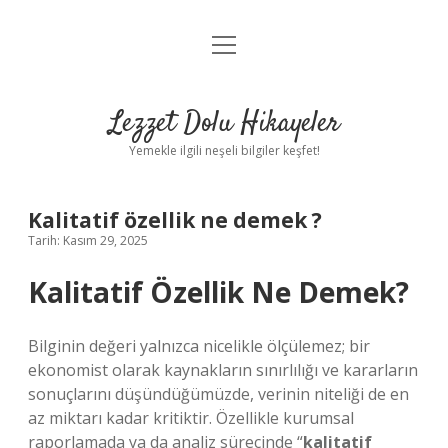
menüyü
Anasayfa
aç
Gizlilik Politikası
Lezzet Dolu Hikayeler
Yasal Uyarı
Yemekle ilgili neşeli bilgiler keşfet!
Hakkımızda
Kalitatif özellik ne demek ?
Tarih: Kasım 29, 2025
Kalitatif Özellik Ne Demek?
Bilginin değeri yalnızca nicelikle ölçülemez; bir
ekonomist olarak kaynakların sınırlılığı ve kararların
sonuçlarını düşündüğümüzde, verinin niteliği de en
az miktarı kadar kritiktir. Özellikle kurumsal
raporlamada ya da analiz sürecinde “
kalitatif