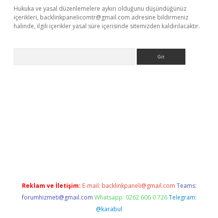
Hukuka ve yasal düzenlemelere aykırı olduğunu düşündüğünüz
içerikleri,
backlinkpanelicomtr@gmail.com
adresine bildirmeniz
halinde, ilgili içerikler yasal süre içerisinde sitemizden kaldırılacaktır.
Arama
ett.net
Reklam ve İletişim:
E-mail:
backlinkpaneli@gmail.com
Teams:
forumhizmeti@gmail.com
Whatsapp: 0262 606 0 726
Telegram:
@karabul