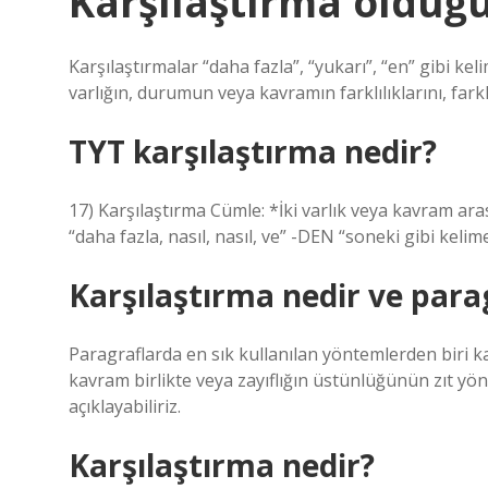
Karşılaştırma olduğu
Karşılaştırmalar “daha fazla”, “yukarı”, “en” gibi keli
varlığın, durumun veya kavramın farklılıklarını, fark
TYT karşılaştırma nedir?
17) Karşılaştırma Cümle: *İki varlık veya kavram aras
“daha fazla, nasıl, nasıl, ve” -DEN “soneki gibi keli
Karşılaştırma nedir ve parag
Paragraflarda en sık kullanılan yöntemlerden biri karş
kavram birlikte veya zayıflığın üstünlüğünün zıt yönle
açıklayabiliriz.
Karşılaştırma nedir?