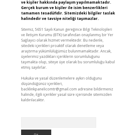
ve kişiler hakkında paylaşım yapılmamaktadır.
Gerçek kurum ve kişiler ile isim benzerlikleri
tamamen tesadüfidir. Sitemizdeki bilgiler taslak
halindedir ve tavsiye niteliği taşımazlar.
Sitemiz, 5651 Sayılı Kanun gereğince Bilgi Teknolojileri
ve İletişim Kurumu (BTK) tarafından onaylanmış bir Yer
Sağlayıcı olarak hizmet vermektedir. Bu nedenle,
sitedeki içerikleri proaktif olarak denetleme veya
araştırma yükümlülüğümüz bulunmamaktadır. Ancak,
üyelerimiz yazdıkları içeriklerin sorumluluğunu
taşımakta olup, siteye üye olarak bu sorumluluğu kabul
etmiş sayılırlar.
Hukuka ve yasal düzenlemelere aykırı olduğunu
düşündüğünüz içerikleri,
backlinkpanelicomtr@gmail.com
adresine bildirmeniz
halinde, ilgili içerikler yasal süre içerisinde sitemizden
kaldırılacaktır.
Arama