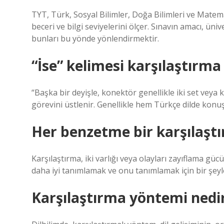
TYT, Türk, Sosyal Bilimler, Doğa Bilimleri ve Matema
beceri ve bilgi seviyelerini ölçer. Sınavın amacı, ü
bunları bu yönde yönlendirmektir.
“İse” kelimesi karşılaştırma
“Başka bir deyişle, konektör genellikle iki set vey
görevini üstlenir. Genellikle hem Türkçe dilde konu
Her benzetme bir karşılaşt
Karşılaştırma, iki varlığı veya olayları zayıflama güc
daha iyi tanımlamak ve onu tanımlamak için bir şeyle 
Karşılaştırma yöntemi nedi