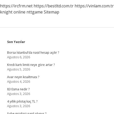
https://ircfrm.net
https://bestltd.com.tr
https://vinlam.com.tr
knight online
nttgame
Sitemap
Sidebar
Son Yazılar
Borsa İstanbul’da nasıl hesap açılır ?
Ağustos 6, 2026
Kredi kartı limiti neye göre artar ?
Ağustos 5, 2026
Avar neyin kısaltması ?
Ağustos 4, 2026
83 Esma nedir ?
Ağustos 3, 2026
4 yıllık pilotaj kaç TL ?
Ağustos 3, 2026
Şube müdürü nasıl olunur ?