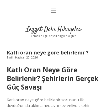
menüyü
Anasayfa
aç
Gizlilik Politikası
Lezzet Dolu Hikayeler
Yasal Uyarı
Yemekle ilgili neşeli bilgiler keşfet!
Hakkımızda
Katlı oran neye göre belirlenir ?
Tarih: Haziran 25, 2026
Katlı Oran Neye Göre
Belirlenir? Şehirlerin Gerçek
Güç Savaşı
Katlı oran neye göre belirlenir sorusunu ilk
duyduğumda aklıma hep aynı şey geliyor: şehir