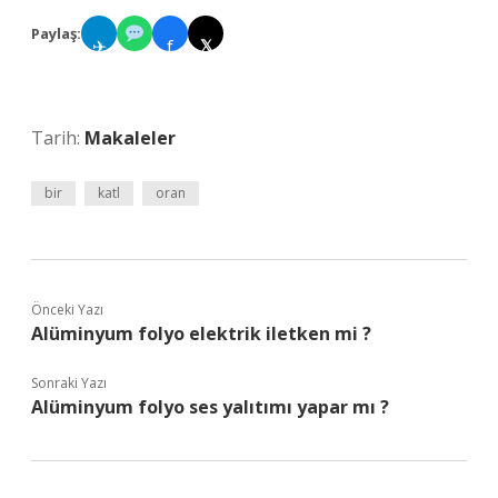
Paylaş:
✈
f
𝕏
Tarih:
Makaleler
bir
katl
oran
Önceki Yazı
Alüminyum folyo elektrik iletken mi ?
Sonraki Yazı
Alüminyum folyo ses yalıtımı yapar mı ?