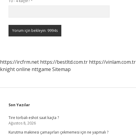
10 - 4 kaçtır?
*
https://ircfrm.net
https://bestltd.com.tr
https://vinlam.com.tr
knight online
nttgame
Sitemap
Sidebar
Son Yazılar
Tire torbalı eshot saat kaçta ?
Ağustos 8, 2026
Kurutma makinesi çamaşırları çekmemesi için ne yapmalı ?