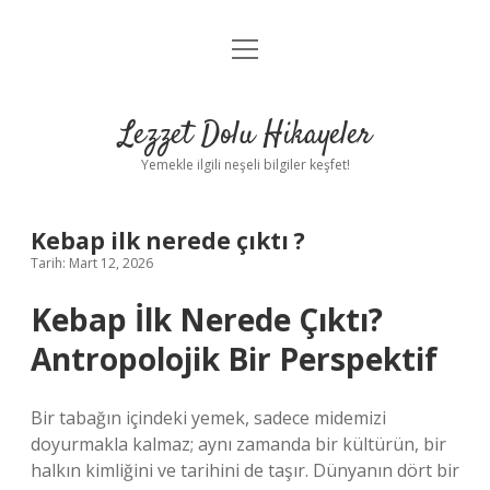
menüyü
Anasayfa
aç
Gizlilik Politikası
Lezzet Dolu Hikayeler
Yasal Uyarı
Yemekle ilgili neşeli bilgiler keşfet!
Hakkımızda
Kebap ilk nerede çıktı ?
Tarih: Mart 12, 2026
Kebap İlk Nerede Çıktı?
Antropolojik Bir Perspektif
Bir tabağın içindeki yemek, sadece midemizi
doyurmakla kalmaz; aynı zamanda bir kültürün, bir
halkın kimliğini ve tarihini de taşır. Dünyanın dört bir