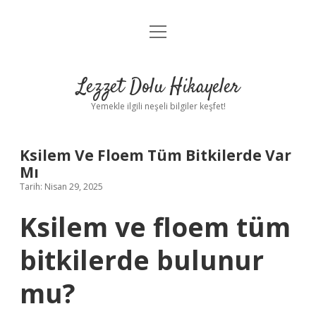
menüyü
Anasayfa
aç
Gizlilik Politikası
Lezzet Dolu Hikayeler
Yasal Uyarı
Yemekle ilgili neşeli bilgiler keşfet!
Hakkımızda
Ksilem Ve Floem Tüm Bitkilerde Var
Mı
Tarih: Nisan 29, 2025
Ksilem ve floem tüm
bitkilerde bulunur
mu?