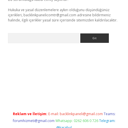
Hukuka ve yasal düzenlemelere aykırı olduğunu düşündüğünüz
içerikleri,
backlinkpanelicomtr@gmail.com
adresine bildirmeniz
halinde, ilgili içerikler yasal süre içerisinde sitemizden kaldırılacaktır.
Arama
ett.net
Reklam ve İletişim:
E-mail:
backlinkpaneli@gmail.com
Teams:
forumhizmeti@gmail.com
Whatsapp: 0262 606 0 726
Telegram:
@karabul