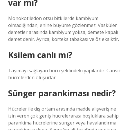
var mı?
Monokotiledon otsu bitkilerde kambiyum
olmadığından, enine büyüme gözlenmez. Vasküler
demetler arasında kambiyum yoksa, demete kapalı
demet denir. Ayrıca, korteks tabakası ve öz eksiktir.
Ksilem canlı mı?
Taşımayı sağlayan boru şeklindeki yapılardır. Cansız
hücrelerden oluşurlar.
Sünger parankiması nedir?
Hücreler ile dış ortam arasında madde alışverişine
izin veren çok geniş hücrelerarası boşluklara sahip
parankima hücrelerine sünger veya havalandırma
parankiması denir. Yaprağın alt tarafında geniş ve