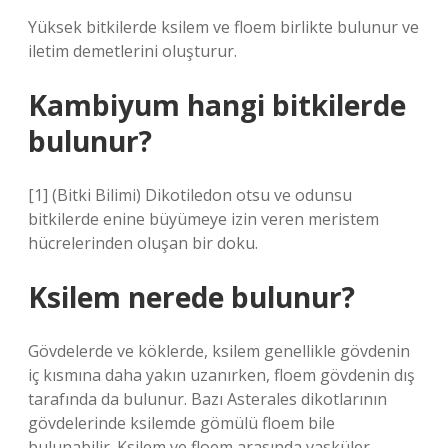
Yüksek bitkilerde ksilem ve floem birlikte bulunur ve
iletim demetlerini oluşturur.
Kambiyum hangi bitkilerde
bulunur?
[1] (Bitki Bilimi) Dikotiledon otsu ve odunsu
bitkilerde enine büyümeye izin veren meristem
hücrelerinden oluşan bir doku.
Ksilem nerede bulunur?
Gövdelerde ve köklerde, ksilem genellikle gövdenin
iç kısmına daha yakın uzanırken, floem gövdenin dış
tarafında da bulunur. Bazı Asterales dikotlarının
gövdelerinde ksilemde gömülü floem bile
bulunabilir. Ksilem ve floem arasında vasküler