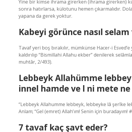
Yine bir kimse ihrama girerken (ihrama girerken) k
sonra hatırlarsa, külotunu hemen çıkarmalıdır. Dol
yapana da gerek yoktur.
Kabeyi görünce nasıl selam v
Tavaf yeri boş bırakılır, mümkünse Hacer-i Esved’e
kaldırılıp “Bismillahi Allahu ekber” denilerek selâml
muhtâr, 2/493).
Lebbeyk Allahümme lebbeyk 
innel hamde ve l ni mete n
“Lebbeyk Allahumme lebbeyk, lebbeyke lâ şerîke lek l
Anlam; “Gel (emret) Allah’ım! Senin için buradayım! 
7 tavaf kaç şavt eder?