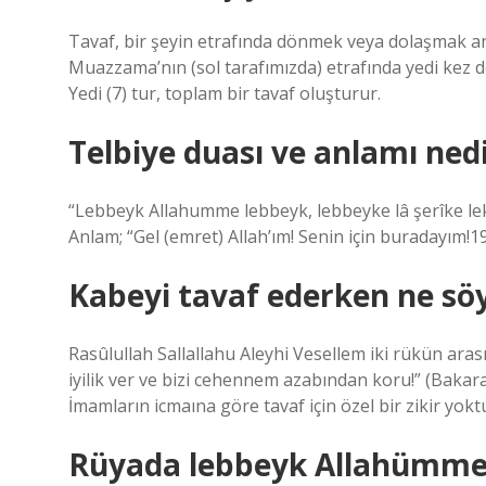
Tavaf, bir şeyin etrafında dönmek veya dolaşmak anl
Muazzama’nın (sol tarafımızda) etrafında yedi kez 
Yedi (7) tur, toplam bir tavaf oluşturur.
Telbiye duası ve anlamı ned
“Lebbeyk Allahumme lebbeyk, lebbeyke lâ şerîke lek l
Anlam; “Gel (emret) Allah’ım! Senin için buradayım!1
Kabeyi tavaf ederken ne söy
Rasûlullah Sallallahu Aleyhi Vesellem iki rükün ara
iyilik ver ve bizi cehennem azabından koru!” (Bakara/
İmamların icmaına göre tavaf için özel bir zikir yokt
Rüyada lebbeyk Allahümme