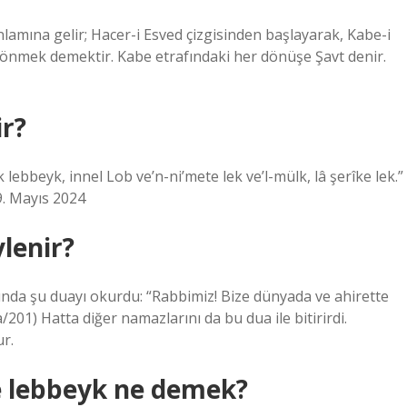
amına gelir; Hacer-i Esved çizgisinden başlayarak, Kabe-i
dönmek demektir. Kabe etrafındaki her dönüşe Şavt denir.
ir?
ebbeyk, innel Lob ve’n-ni’mete lek ve’l-mülk, lâ şerîke lek.”
9. Mayıs 2024
lenir?
sında şu duayı okurdu: “Rabbimiz! Bize dünyada ve ahirette
201) Hatta diğer namazlarını da bu dua ile bitirirdi.
ur.
 lebbeyk ne demek?