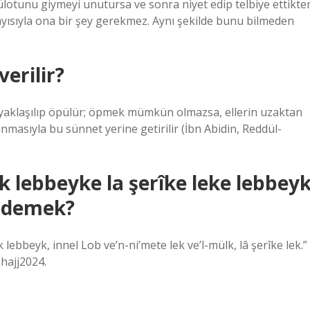
ülotunu giymeyi unutursa ve sonra niyet edip telbiye ettikte
ayısıyla ona bir şey gerekmez. Aynı şekilde bunu bilmeden
erilir?
 yaklaşılıp öpülür; öpmek mümkün olmazsa, ellerin uzaktan
anmasıyla bu sünnet yerine getirilir (İbn Abidin, Reddül-
lebbeyke la şerîke leke lebbey
e demek?
ebbeyk, innel Lob ve’n-ni’mete lek ve’l-mülk, lâ şerîke lek.”
#hajj2024.