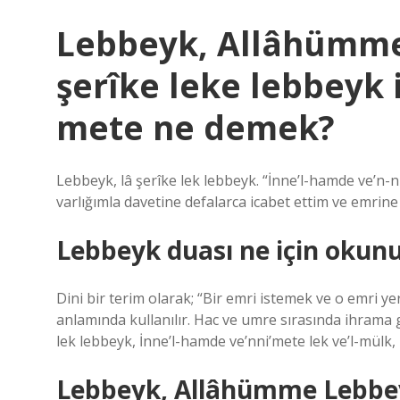
Lebbeyk, Allâhümme
şerîke leke lebbeyk 
mete ne demek?
Lebbeyk, lâ şerîke lek lebbeyk. “İnne’l-hamde ve’n-ni
varlığımla davetine defalarca icabet ettim ve emrin
Lebbeyk duası ne için okun
Dini bir terim olarak; “Bir emri istemek ve o emri ye
anlamında kullanılır. Hac ve umre sırasında ihrama
lek lebbeyk, İnne’l-hamde ve’nni’mete lek ve’l-mülk, 
Lebbeyk, Allâhümme Lebbe