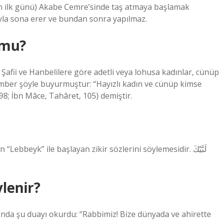
mın ilk günü) Akabe Cemre’sinde taş atmaya başlamak
yla sona erer ve bundan sonra yapılmaz.
 mu?
fii ve Hanbelilere göre adetli veya lohusa kadınlar, cünüp
mber şöyle buyurmuştur: “Hayızlı kadın ve cünüp kimse
98; İbn Mâce, Tahâret, 105) demiştir.
bbeyk” ile başlayan zikir sözlerini söylemesidir. لَبَّيْكَ
lenir?
sında şu duayı okurdu: “Rabbimiz! Bize dünyada ve ahirette