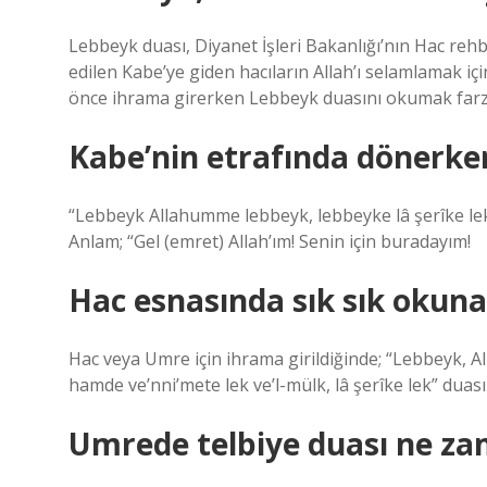
Lebbeyk duası, Diyanet İşleri Bakanlığı’nın Hac rehb
edilen Kabe’ye giden hacıların Allah’ı selamlamak i
önce ihrama girerken Lebbeyk duasını okumak farz
Kabe’nin etrafında dönerken
“Lebbeyk Allahumme lebbeyk, lebbeyke lâ şerîke lek l
Anlam; “Gel (emret) Allah’ım! Senin için buradayım!
Hac esnasında sık sık okuna
Hac veya Umre için ihrama girildiğinde; “Lebbeyk, A
hamde ve’nni’mete lek ve’l-mülk, lâ şerîke lek” duas
Umrede telbiye duası ne z