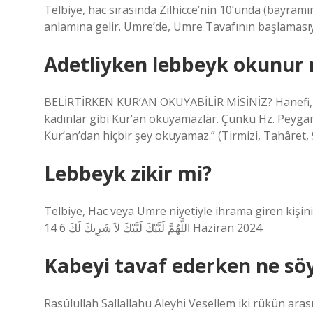
Telbiye, hac sırasında Zilhicce’nin 10’unda (bayra
anlamına gelir. Umre’de, Umre Tavafının başlaması
Adetliyken lebbeyk okunur
BELİRTİRKEN KUR’AN OKUYABİLİR MİSİNİZ? Hanefi, Şa
kadınlar gibi Kur’an okuyamazlar. Çünkü Hz. Peyga
Kur’an’dan hiçbir şey okuyamaz.” (Tirmizi, Tahâret, 
Lebbeyk zikir mi?
Telbiye, Hac veya Umre niyetiyle ihrama giren kişinin “Le
اللَّهُمَّ لَبَّيْكَ لَبَّيْكَ لاَ شَرِيكَ لَكَ 6 14 Haziran 2024
Kabeyi tavaf ederken ne söy
Rasûlullah Sallallahu Aleyhi Vesellem iki rükün ara