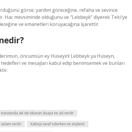
ürdüğünü görse, yardım göreceğine, refaha ve sevince
ir. Hac mevsiminde olduğunu ve “Lebbeyk” diyerek Telci’ye
ceğine ve emanetleri koruyacağına işarettir.
nedir?
derimsin, öncümsün ey Hüseyin! Lebbeyk ya Hüseyn,
ri, hedefleri ve mesajları kabul edip benimsemek ve bunları
tir.
 esnasında sık sık okunan duaya ne ad verilir
selam verilir
Kabeyi tavaf ederken ne söylenir