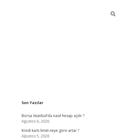
Sidebar
Son Yazılar
tulipbet giriş adresi
elexbett.ne
Borsa İstanbul’da nasıl hesap açılır ?
Ağustos 6, 2026
Kredi kartı limiti neye göre artar ?
Ağustos 5, 2026