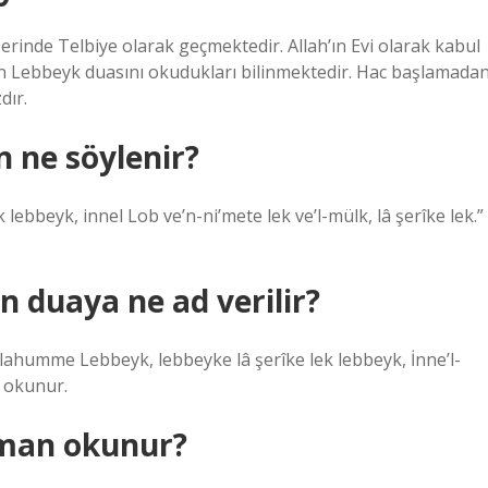
erinde Telbiye olarak geçmektedir. Allah’ın Evi olarak kabul
çin Lebbeyk duasını okudukları bilinmektedir. Hac başlamada
dır.
 ne söylenir?
ebbeyk, innel Lob ve’n-ni’mete lek ve’l-mülk, lâ şerîke lek.”
n duaya ne ad verilir?
llahumme Lebbeyk, lebbeyke lâ şerîke lek lebbeyk, İnne’l-
ı okunur.
aman okunur?