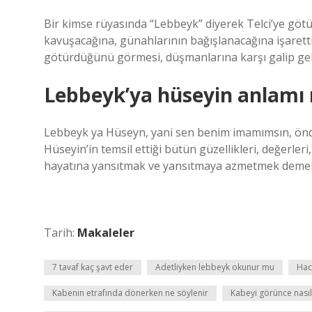
Bir kimse rüyasında “Lebbeyk” diyerek Telci’ye göt
kavuşacağına, günahlarının bağışlanacağına işarett
götürdüğünü görmesi, düşmanlarına karşı galip gele
Lebbeyk’ya hüseyin anlamı 
Lebbeyk ya Hüseyn, yani sen benim imamımsın, ön
Hüseyin’in temsil ettiği bütün güzellikleri, değerle
hayatına yansıtmak ve yansıtmaya azmetmek demek
Tarih:
Makaleler
7 tavaf kaç şavt eder
Adetliyken lebbeyk okunur mu
Hac
Kabenin etrafında dönerken ne söylenir
Kabeyi görünce nasıl 