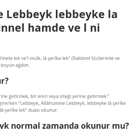
 Lebbeyk lebbeyke la
innel hamde ve l ni
’mete lek ve’l-mülk, lâ şerîke lek” (Rabbim! Sözlerimle ve
e boyun eğdim.
ur?
rine getirmek, bir emri veya isteği yerine getirmek.”
 girerken “Lebbeyk, Allâhumme Lebbeyk, lebbeyke lâ şerîke
lâ şerîke lek” duası okunur.
yk normal zamanda okunur mu?