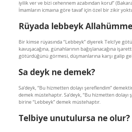
iyilik ver ve bizi cehennem azabından koru!” (Bakara/
İmamların icmaına göre tavaf için özel bir zikir yokt
Rüyada lebbeyk Allahümme
Bir kimse rüyasında “Lebbeyk” diyerek Telci’ye göt
kavuşacağına, günahlarının bağışlanacağına işarett
götürdüğünü görmesi, düşmanlarına karşı galip gele
Sa deyk ne demek?
Sa’deyk, “Bu hizmetten dolayı şereflendim” demektir
demek müstehaptır. Sa’deyk, “Bu hizmetten dolayı şe
birine “Lebbeyk” demek müstehaptır.
Telbiye unutulursa ne olur?