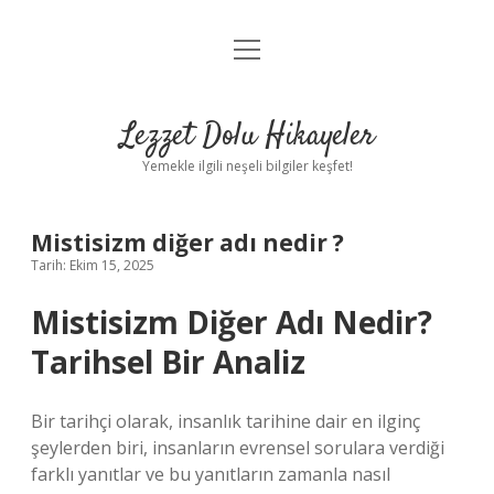
menüyü
Anasayfa
aç
Gizlilik Politikası
Lezzet Dolu Hikayeler
Yasal Uyarı
Yemekle ilgili neşeli bilgiler keşfet!
Hakkımızda
Mistisizm diğer adı nedir ?
Tarih: Ekim 15, 2025
Mistisizm Diğer Adı Nedir?
Tarihsel Bir Analiz
Bir tarihçi olarak, insanlık tarihine dair en ilginç
şeylerden biri, insanların evrensel sorulara verdiği
farklı yanıtlar ve bu yanıtların zamanla nasıl