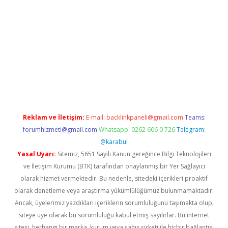
net
Reklam ve İletişim:
E-mail:
backlinkpaneli@gmail.com
Teams:
forumhizmeti@gmail.com
Whatsapp: 0262 606 0 726
Telegram:
@karabul
Yasal Uyarı:
Sitemiz, 5651 Sayılı Kanun gereğince Bilgi Teknolojileri
ve İletişim Kurumu (BTK) tarafından onaylanmış bir Yer Sağlayıcı
olarak hizmet vermektedir. Bu nedenle, sitedeki içerikleri proaktif
olarak denetleme veya araştırma yükümlülüğümüz bulunmamaktadır.
Ancak, üyelerimiz yazdıkları içeriklerin sorumluluğunu taşımakta olup,
siteye üye olarak bu sorumluluğu kabul etmiş sayılırlar. Bu internet
sitesi, herhangi bir marka, kurum veya şahıs şirketi ile hiçbir bağlantısı