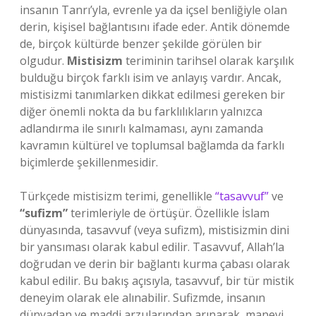
insanın Tanrı’yla, evrenle ya da içsel benliğiyle olan
derin, kişisel bağlantısını ifade eder. Antik dönemde
de, birçok kültürde benzer şekilde görülen bir
olgudur.
Mistisizm
teriminin tarihsel olarak karşılık
bulduğu birçok farklı isim ve anlayış vardır. Ancak,
mistisizmi tanımlarken dikkat edilmesi gereken bir
diğer önemli nokta da bu farklılıkların yalnızca
adlandırma ile sınırlı kalmaması, aynı zamanda
kavramın kültürel ve toplumsal bağlamda da farklı
biçimlerde şekillenmesidir.
Türkçede mistisizm terimi, genellikle
“tasavvuf”
ve
“sufizm”
terimleriyle de örtüşür. Özellikle İslam
dünyasında, tasavvuf (veya sufizm), mistisizmin dini
bir yansıması olarak kabul edilir. Tasavvuf, Allah’la
doğrudan ve derin bir bağlantı kurma çabası olarak
kabul edilir. Bu bakış açısıyla, tasavvuf, bir tür mistik
deneyim olarak ele alınabilir. Sufizmde, insanın
dünyadan ve maddi arzularından arınarak, manevi