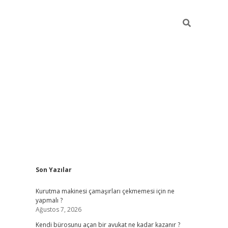
Sidebar
Son Yazılar
tulipbet giriş adresi
elexbe
Kurutma makinesi çamaşırları çekmemesi için ne
yapmalı ?
Ağustos 7, 2026
Kendi bürosunu açan bir avukat ne kadar kazanır ?