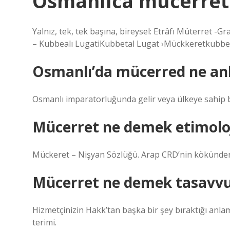
Osmanlıca mücerret
Yalnız, tek, tek başına, bireysel: Etrâfı Müterret 
– Kubbealı LugatiKubbetal Lugat ›Mückkeretkubbea
Osmanlı’da mücerred ne anl
Osmanlı imparatorluğunda gelir veya ülkeye sahip be
Mücerret ne demek etimolo
Mücerret ne demek tasavvu
Hizmetçinizin Hakk’tan başka bir şey bıraktığı anla
terimi.