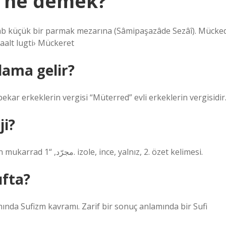
 ne demek?
-Grab küçük bir parmak mezarına (Sâmipaşazâde Sezâî). Mücke
alt lugti› Mückeret
ama gelir?
kar erkeklerin vergisi “Müterred” evli erkeklerin vergisidir
ji?
Mückeret – Nişyan Sözlüğü. Arap CRD’nin kökünden mukarrad مجرّد, “1. izole, ince, yalnız, 2. özet kelimesi.
fta?
mında Sufizm kavramı. Zarif bir sonuç anlamında bir Sufi