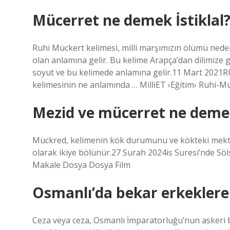
Mücerret ne demek İstiklal
Ruhi Mückert kelimesi, milli marşımızın ölümü nedeniy
olan anlamına gelir. Bu kelime Arapça’dan dilimize 
soyut ve bu kelimede anlamına gelir.11 Mart 202
kelimesinin ne anlamında … MilliET ›Eğitim› Ruhi-M
Mezid ve mücerret ne deme
Mückred, kelimenin kök durumunu ve kökteki mektupt
olarak ikiye bölünür.27 Surah 2024is Suresi’nde Söl
Makale Dosya Dosya Film
Osmanlı’da bekar erkeklere 
Ceza veya ceza, Osmanlı İmparatorluğu’nun askeri 