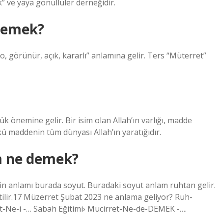
k” ve yaya gönüllüler derneğidir.
demek?
görünür, açık, kararlı” anlamına gelir. Ters “Müterret”
ük önemine gelir. Bir isim olan Allah’ın varlığı, madde
ü maddenin tüm dünyası Allah’ın yaratığıdır.
m ne demek?
in anlamı burada soyut. Buradaki soyut anlam ruhtan gelir.
rtilir.17 Müzerret Şubat 2023 ne anlama geliyor? Ruh-
t-Ne-i -… Sabah Eğitimi› Mucirret-Ne-de-DEMEK -….