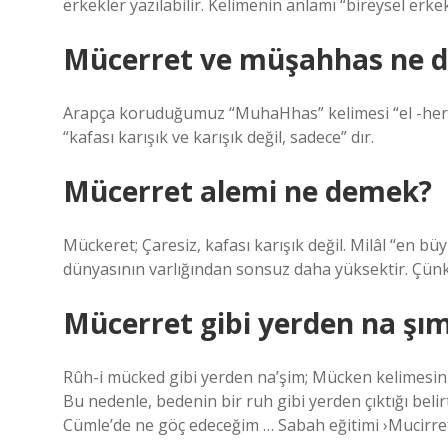
erkekler yazılabilir. Kelimenin anlamı “bireysel erke
Mücerret ve müşahhas ne 
Arapça koruduğumuz “MuhaHhas” kelimesi “el -hero, 
“kafası karışık ve karışık değil, sadece” dır.
Mücerret alemi ne demek?
Mückeret; Çaresiz, kafası karışık değil. Milâl “en büy
dünyasının varlığından sonsuz daha yüksektir. Çünk
Mücerret gibi yerden na şı
Rûh-i mücked gibi yerden na’şim; Mücken kelimesin
Bu nedenle, bedenin bir ruh gibi yerden çıktığı beli
Cümle’de ne göç edeceğim … Sabah eğitimi ›Mucirre