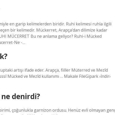
?
le en garip kelimelerden biridir. Ruhi kelimesi ruhla ilgili
geçen bir kelimedir. Mückerret, Arapça’dan dilimize kadar
1RUHI MÜCERRET Bu ne anlama geliyor? Ruhi-i Mücked
ucerret-Ne -…
k?
aki artışı ifade eder. Arapça, fiiller Müterred ve Mezîd
sssî Mücked ve Mezîd kullanımı … Makale FileGipark ›İndir›
ne denirdi?
birimi, çoğunlukla garnizon ordusu. Henüz evli olmayan gen