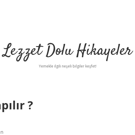
Lezzet Dolu Hikayeler
Yemekle ilgili neşeli bilgiler keşfet!
ılır ?
en