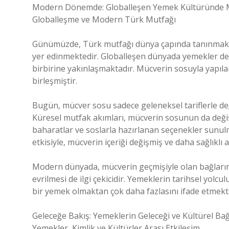
Modern Dönemde: Globalleşen Yemek Kültüründe 
Globalleşme ve Modern Türk Mutfağı
Günümüzde, Türk mutfağı dünya çapında tanınmakta 
yer edinmektedir. Globalleşen dünyada yemekler de 
birbirine yakınlaşmaktadır. Mücverin sosuyla yapılan
birleşmiştir.
Bugün, mücver sosu sadece geleneksel tariflerle değ
Küresel mutfak akımları, mücverin sosunun da değiş
baharatlar ve soslarla hazırlanan seçenekler sunulm
etkisiyle, mücverin içeriği değişmiş ve daha sağlıklı a
Modern dünyada, mücverin geçmişiyle olan bağları
evrilmesi de ilgi çekicidir. Yemeklerin tarihsel yolc
bir yemek olmaktan çok daha fazlasını ifade etmekt
Geleceğe Bakış: Yemeklerin Geleceği ve Kültürel Bağ
Yemekler, Kimlik ve Kültürler Arası Etkileşim