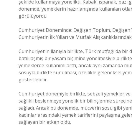
şekilde kullanmaya yönelikti. Kabak, ıspanak, pazı 
dönemde, yemeklerin hazırlanışında kullanılan otlar 
görülüyordu.
Cumhuriyet Döneminde: Değişen Toplum, Değişen
Cumhuriyetin İlk Yılları ve Mutfak Alışkanlıklarınd
Cumhuriyet’in ilanıyla birlikte, Türk mutfağı da bi
batılılaşmış bir yaşam biçimine yönelmesiyle birlikt
yemeklerde kullanımı arttı, ancak aynı zamanda mutfa
sosuyla birlikte sunulması, özellikle geleneksel yem
gösterilebilir.
Cumhuriyet dönemiyle birlikte, sebzeli yemekler ve
sağlıklı beslenmeye yönelik bir bilinçlenme sürecin
sağladı. Ancak bu dönemde, mücverin sosu gibi yeni 
kadınlar arasındaki yemek tariflerini paylaşma gelen
sağlayan bir etken oldu.