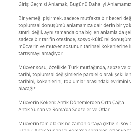
Giriş: Geçmişi Anlamak, Bugünü Daha İyi Anlamamız
Bir yemeği pişirmek, sadece mutfakta bir beceri deği
toplumsal dönüşümü anlamamıza dair derin bir yolcul
sınırlı değil, aynı zamanda ona biçilen anlamla da şe
sadece bir tarifin ötesinde, sosyo-kültürel dönüşüml
mücverin ve mücver sosunun tarihsel kökenlerine inm
tartışmayı amaçlıyor.
Mücver sosu, özellikle Türk mutfağında, sebze ve ot
tarihi, toplumsal değişimlerle paralel olarak şekill
tarihini, kökenlerini, toplumlar arasındaki evrimin
alacağız.
Mücverin Kökeni: Antik Dönemlerden Orta Çağ’a
Antik Yunan ve Roma’da Sebzeler ve Otlar
Mücverin tam olarak ne zaman ortaya çıktığını söyl
uzanır. Antik Yunan ve Roma’da sebzeler, otlar ve ta