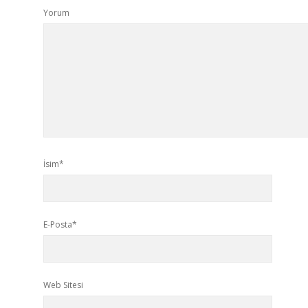
Yorum
İsim*
E-Posta*
Web Sitesi