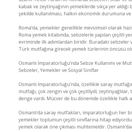
kabak ve zeytinyağının yemeklerde sıkça yer aldığı 
şekilde kullanılması, halkın ekonomik durumuna ve d
Roma’da, yemekler genellikle mevsimsel olarak hazırl
Roma yemek kitabında, sebzelerle yapılan çeşitli yem
evriminde ilk adımlardan biridir. Buradaki sebzele
Türk mutfağına girecek yemek türlerinin öncüsü ol
Osmanlı İmparatorluğu’nda Sebze Kullanımı ve Mut
Sebzeler, Yemekler ve Sosyal Sınıflar
Osmanlı İmparatorluğu’nda, özellikle saray mutfağı
mutfağı, çok zengin ve çok çeşitliydi; zeytinyağlılar,
denge vardı. Mücver de bu dönemde özellikle halk ar
Osmanlı’da saray mutfakları, imparatorluğun her bir
yemekler toplumun çeşitli sınıflarına hitap ediyordu
yemek olarak öne çıkması muhtemeldir. Osmanlı’dan k