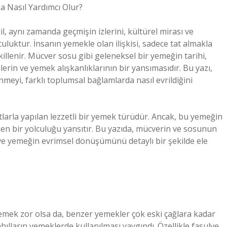
a Nasıl Yardımcı Olur?
l, aynı zamanda geçmişin izlerini, kültürel mirası ve
uktur. İnsanın yemekle olan ilişkisi, sadece tat almakla
killenir. Mücver sosu gibi geleneksel bir yemeğin tarihi,
erin ve yemek alışkanlıklarının bir yansımasıdır. Bu yazı,
eyi, farklı toplumsal bağlamlarda nasıl evrildiğini
larla yapılan lezzetli bir yemek türüdür. Ancak, bu yemeğin
enen bir yolculuğu yansıtır. Bu yazıda, mücverin ve sosunun
i ve yemeğin evrimsel dönüşümünü detaylı bir şekilde ele
emek zor olsa da, benzer yemekler çok eski çağlara kadar
hılların yemeklerde kullanılması yaygındı. Özellikle fasulye,