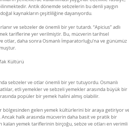
bilinmektedir. Antik dönemde sebzelerin bu denli yaygın
oğal kaynakların çeşitliliğine dayanıyordu.
anır ve sebzeler de önemli bir yer tutardı. “Apicius” adlı
ek tariflerine yer verilmiştir. Bu, mücverin tarihsel
r ve otlar, daha sonra Osmanlı İmparatorluğu’na ve günümüz
muştur.
fak Kültürü
nda sebzeler ve otlar önemli bir yer tutuyordu. Osmanlı
 tatlılar, etli yemekler ve sebzeli yemekler arasında büyük bir
asında popüler bir yemek halini almış olabilir.
 bölgesinden gelen yemek kültürlerini bir araya getiriyor v
. Ancak halk arasında mücverin daha basit ve pratik bir
alan yemek tariflerinin birçoğu, sebze ve otları en verimli