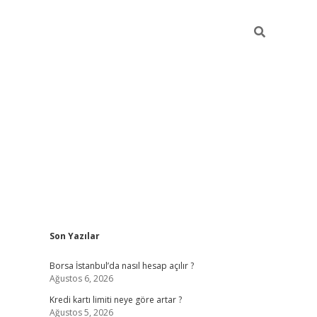
Sidebar
Son Yazılar
tulipbet g
Borsa İstanbul’da nasıl hesap açılır ?
Ağustos 6, 2026
Kredi kartı limiti neye göre artar ?
Ağustos 5, 2026