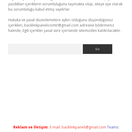
yazdıkları içeriklerin sorumluluğunu taşımakta olup, siteye üye olarak
bu sorumluluğu kabul etmiş sayılırlar.
Hukuka ve yasal düzenlemelere aykırı olduğunu düşündüğünüz
içerikleri,
backlinkpanelicomtr@gmail.com
adresine bildirmeniz
halinde, ilgili içerikler yasal süre içerisinde sitemizden kaldırılacaktır.
Arama
t
Reklam ve İletişim:
E-mail:
backlinkpaneli@gmail.com
Teams: