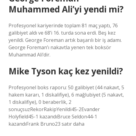
Muhammed Ali’yi yendi mi?
Profesyonel kariyerinde toplam 81 maç yaptı, 76
galibiyet aldı ve 68’i 16. turda sona erdi. Beş kez
yenildi. George Foreman artık başarılı bir iş adamı.
George Foreman’ı nakavtla yenen tek boksör
Muhammad Ali’dir.
Mike Tyson kaç kez yenildi?
Profesyonel boks raporu: 50 galibiyet (44 nakavt, 5
hakem kararı, 1 diskalifiye), 6 mağlubiyet (5 nakavt,
1 diskalifiye), 0 beraberlik, 2
sonuçsuzRekorRakipYenildi45-2Evander
Holyfield45-1 kazandıBruce Seldon44-1
kazandıFrank Bruno23 satır daha