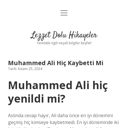
menüyü
Anasayfa
aç
Gizlilik Politikası
Lezzet Dolu Hikayeler
Yasal Uyarı
Yemekle ilgili neşeli bilgiler keşfet!
Hakkımızda
Muhammed Ali Hiç Kaybetti Mi
Tarih: Kasım 25, 2024
Muhammed Ali hiç
yenildi mi?
Aslında cevap hayır, Ali daha önce en iyi dönemini
geçmiş hiç kimseye kaybetmedi. En iyi döneminde iki