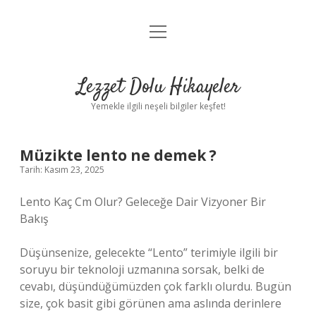
menüyü
Anasayfa
aç
Gizlilik Politikası
Lezzet Dolu Hikayeler
Yasal Uyarı
Yemekle ilgili neşeli bilgiler keşfet!
Hakkımızda
Müzikte lento ne demek ?
Tarih: Kasım 23, 2025
Lento Kaç Cm Olur? Geleceğe Dair Vizyoner Bir
Bakış
Düşünsenize, gelecekte “Lento” terimiyle ilgili bir
soruyu bir teknoloji uzmanına sorsak, belki de
cevabı, düşündüğümüzden çok farklı olurdu. Bugün
size, çok basit gibi görünen ama aslında derinlere